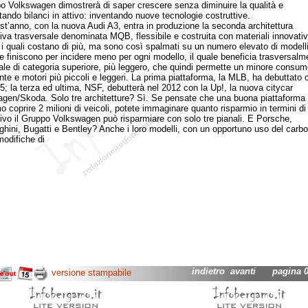
po Volkswagen dimostrerà di saper crescere senza diminuire la qualità e
tando bilanci in attivo: inventando nuove tecnologie costruttive.
nno, con la nuova Audi A3, entra in produzione la seconda architettura
tiva trasversale denominata MQB, flessibile e costruita con materiali innovativ
, i quali costano di più, ma sono così spalmati su un numero elevato di modelli
e finiscono per incidere meno per ogni modello, il quale beneficia trasversalm
ale di categoria superiore, più leggero, che quindi permette un minore consum
nte e motori più piccoli e leggeri. La prima piattaforma, la MLB, ha debuttato 
A5; la terza ed ultima, NSF, debutterà nel 2012 con la Up!, la nuova citycar
gen/Skoda. Solo tre architetture? Sì. Se pensate che una buona piattaforma 
 coprire 2 milioni di veicoli, potete immaginare quanto risparmio in termini di
tivo il Gruppo Volkswagen può risparmiare con solo tre pianali. E Porsche,
hini, Bugatti e Bentley? Anche i loro modelli, con un opportuno uso del carbo
odifiche di
indietro
avanti
pagina 02
versione stampabile