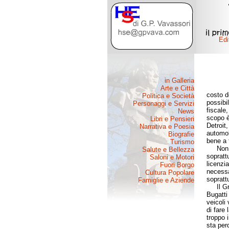
costo d
possibi
fiscale,
scopo è
Detroit
automob
bene a f
Non c’è
sopratt
licenzi
necessa
sopratt
Il Gru
Bugatti 
veicoli
di fare
troppo i
sta per