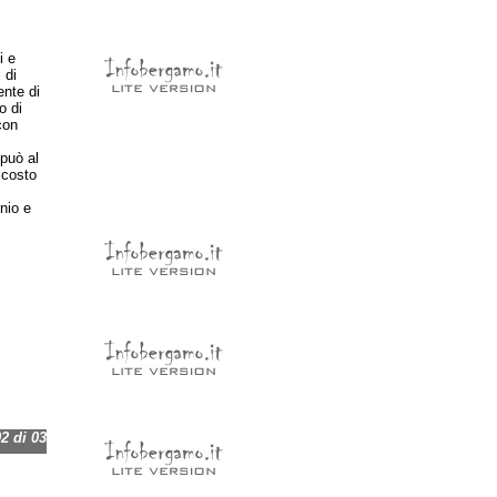
i e
 di
ente di
o di
con
può al
 costo
nio e
 di 03