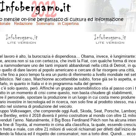
el lavoro è alto, la burocrazia è dispendiosa… Obama, invece, è lungimirante:
le, ancora non si sa con certezza, che inviti la Fiat, con qualche forma di ince
 a riammodernare uno dei tanti impianti abbandonati nella città di Detroit, in q
 quello di dare lavoro al popolo americano e cercare di far risorgere una città,
, che fino a poco tempo fa era un punto di riferimento a livello mondiale nel set
ilistico. Nel caso, Marchionne accetterebbe subito, forse già se lo aspetta, e
arlo, in quanto in Italia vi è in programma nulla del genere.
 solo questo, però. Affinché un gruppo automobilistico stia al passo con i 
utto in un momento di crisi come questo, non basta chiudere gli stabilimenti,
are il personale, spostare la produzione in un luogo in cui costa meno produrre 
rio investire in tecnologia ed in ricerca, non solo fine al prodotto stesso, ma
utto nel sistema di produzione del veicolo.
ppo Volkswagen, che comprende oggi Audi, Skoda, Seat, Porsche, Lamborgh
e Bentley, entro il 2018 diverrà il primo costruttore al mondo con oltre 11 milio
 venduti l’anno. Naturalmente, il Big Boss Ferdinand Piëch non ha alcuna inte
 la fine di Toyota, al momento in cima alla classifica, la quale, essendo cresci
n fretta e male, con oltre 21 milioni di veicoli richiamati per difetti dall’inizio d
dendo la fiducia ed il rispetto dei consumatori; non a torto direi. Quindi… ecc