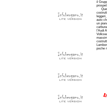
il Grup
prospet
Quest’a
costrut
leggeri
auto ch
un pian
carbura
l’Audi 
Volkswa
massimo
costrut
Lamborg
poche m