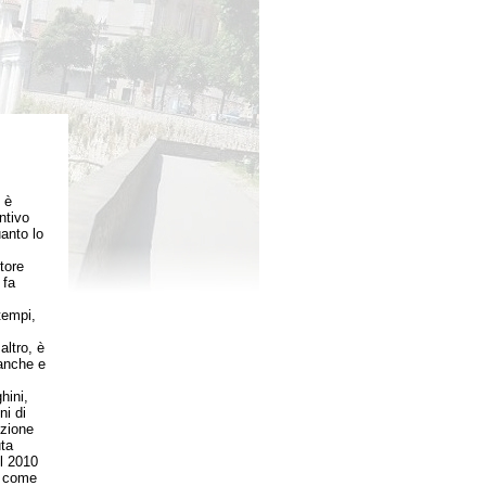
 è
ntivo
uanto lo
tore
 fa
tempi,
altro, è
 anche e
ini,
ni di
nzione
uta
el 2010
o come