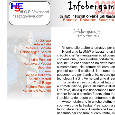
Vi sono allora altre alternative per sa
Prendiamo la BMW e facciamo un balz
creduto che l’alimentazione ad idrogeno
convenzionali, non avrebbe portato dei f
annunci, la casa tedesca ha detto bast
alimentazione. Nel settore dei carburant
prodotti come il biodiesel, il metano, 
possono fare per l’ambiente, ovvero q
tecnologia HYST. Ve ne parliamo di seg
Tornando al nostro balzo nel futuro…
automobilistiche, punta all’ibrido e all
LifeDrive, dalla quale nasceranno i mod
essere ibrida o elettrica è senz’altro l
il problema del costo per entrambe e de
Avete notato che le uniche elettriche
sportive come la Tesla? Prestazioni a p
fanno stare tranquilli. Prendete le Lex
risparmio nei consumi di carburante, m