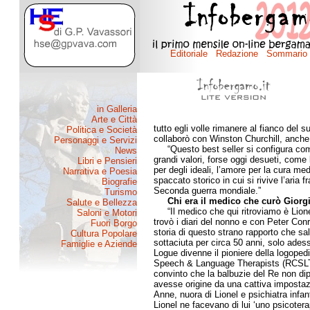
tutto egli volle rimanere al fianco del 
collaborò con Winston Churchill, anche 
“Questo best seller si configura come
grandi valori, forse oggi desueti, come l’
per degli ideali, l’amore per la cura medi
spaccato storico in cui si rivive l’aria
Seconda guerra mondiale.”
Chi era il medico che curò Giorg
“Il medico che qui ritroviamo è Lione
trovò i diari del nonno e con Peter Conra
storia di questo strano rapporto che sa
sottaciuta per circa 50 anni, solo adesso
Logue divenne il pioniere della logoped
Speech & Language Therapists (RCSLT),
convinto che la balbuzie del Re non dip
avesse origine da una cattiva impostaz
Anne, nuora di Lionel e psichiatra infan
Lionel ne facevano di lui ‘uno psicoterap