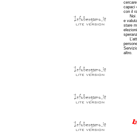
cercare
capaci 
con il r
Noi pos
e valut
stare mo
elezion
speranz
L’attua
persone 
Servizi
altro.