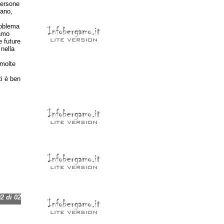
persone
mano,
roblema
iamo
e future
 nella
 molte
i è ben
 di 02