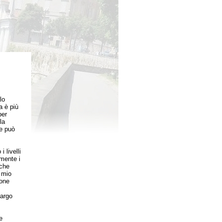
lo
a è più
per
la
le può
 livelli
mente i
sche
 mio
ione
largo
e