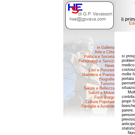
si pros
problem
medico 
costosa
molte f
portata
permett
situazi
Molti a
contrib
propri f
bianche
parere, 
pension
previsi
anticip
statistic
Non ci 