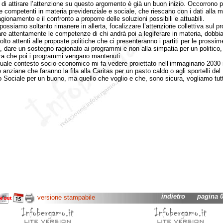
 di attirare l’attenzione su questo argomento è già un buon inizio. Occorrono 
e competenti in materia previdenziale e sociale, che riescano con i dati alla 
agionamento e il confronto a proporre delle soluzioni possibili e attuabili.
siamo soltanto rimanere in allerta, focalizzare l’attenzione collettiva sul p
are attentamente le competenze di chi andrà poi a legiferare in materia, dobb
lto attenti alle proposte politiche che ci presenteranno i partiti per le prossim
i, dare un sostegno ragionato ai programmi e non alla simpatia per un politico,
a che poi i programmi vengano mantenuti.
le contesto socio-economico mi fa vedere proiettato nell’immaginario 2030
anziane che faranno la fila alla Caritas per un pasto caldo o agli sportelli del
o Sociale per un buono, ma quello che voglio e che, sono sicura, vogliamo tutt
indietro
pagina 02
versione stampabile