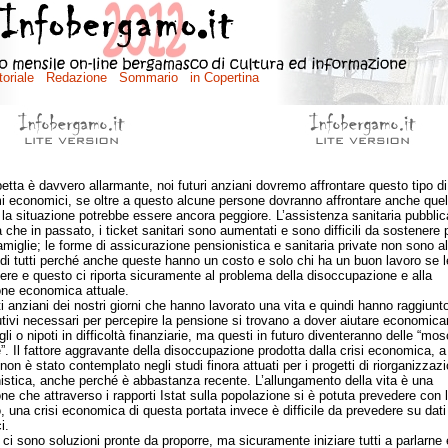
petta è davvero allarmante, noi futuri anziani dovremo affrontare questo tipo di
i economici, se oltre a questo alcune persone dovranno affrontare anche quel
la situazione potrebbe essere ancora peggiore. L’assistenza sanitaria pubblic
 che in passato, i ticket sanitari sono aumentati e sono difficili da sostenere 
amiglie; le forme di assicurazione pensionistica e sanitaria private non sono al
 di tutti perché anche queste hanno un costo e solo chi ha un buon lavoro se 
ere e questo ci riporta sicuramente al problema della disoccupazione e alla
one economica attuale.
nziani dei nostri giorni che hanno lavorato una vita e quindi hanno raggiunto i
utivi necessari per percepire la pensione si trovano a dover aiutare economica
igli o nipoti in difficoltà finanziarie, ma questi in futuro diventeranno delle “mo
”. Il fattore aggravante della disoccupazione prodotta dalla crisi economica, a
non è stato contemplato negli studi finora attuati per i progetti di riorganizzaz
istica, anche perché è abbastanza recente. L’allungamento della vita è una
one che attraverso i rapporti Istat sulla popolazione si è potuta prevedere con 
o, una crisi economica di questa portata invece è difficile da prevedere su dati
i.
sono soluzioni pronte da proporre, ma sicuramente iniziare tutti a parlarne 