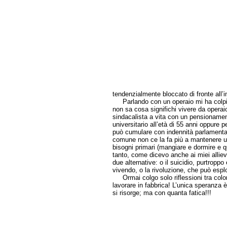
tendenzialmente bloccato di fronte all’i
Parlando con un operaio mi ha colpit
non sa cosa significhi vivere da operai
sindacalista a vita con un pensionamen
universitario all’età di 55 anni oppure 
può cumulare con indennità parlament
comune non ce la fa più a mantenere un
bisogni primari (mangiare e dormire e q
tanto, come dicevo anche ai miei allie
due alternative: o il suicidio, purtropp
vivendo, o la rivoluzione, che può esp
Ormai colgo solo riflessioni tra color
lavorare in fabbrica! L’unica speranza è n
si risorge; ma con quanta fatica!!!