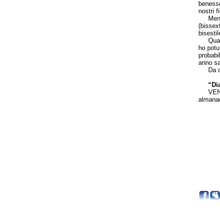
benesse
nostri f
Meno ma
(bissext
bisesti
Quando 
ho potut
probabi
anno sa
Da cred
“Di
VENDIT
almana