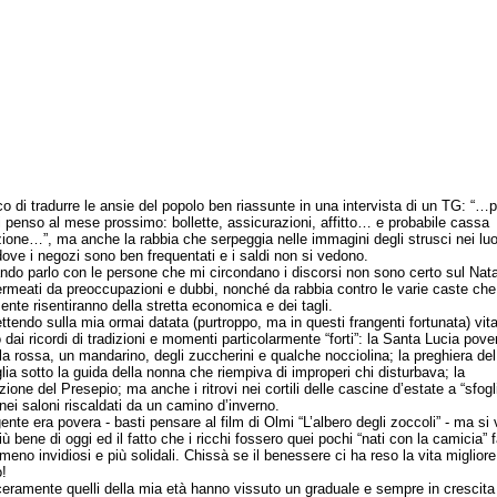
i tradurre le ansie del popolo ben riassunte in una intervista di un TG: “…p
li penso al mese prossimo: bollette, assicurazioni, affitto… e probabile cassa
zione…”, ma anche la rabbia che serpeggia nelle immagini degli strusci nei luo
dove i negozi sono ben frequentati e i saldi non si vedono.
parlo con le persone che mi circondano i discorsi non sono certo sul Nat
rmeati da preoccupazioni e dubbi, nonché da rabbia contro le varie caste che
mente risentiranno della stretta economica e dei tagli.
endo sulla mia ormai datata (purtroppo, ma in questi frangenti fortunata) vit
 dai ricordi di tradizioni e momenti particolarmente “forti”: la Santa Lucia pov
a rossa, un mandarino, degli zuccherini e qualche nocciolina; la preghiera del
glia sotto la guida della nonna che riempiva di improperi chi disturbava; la
ione del Presepio; ma anche i ritrovi nei cortili delle cascine d’estate a “sfogli
nei saloni riscaldati da un camino d’inverno.
e era povera - basti pensare al film di Olmi “L’albero degli zoccoli” - ma si 
ù bene di oggi ed il fatto che i ricchi fossero quei pochi “nati con la camicia”
meno invidiosi e più solidali. Chissà se il benessere ci ha reso la vita migliore
!
mente quelli della mia età hanno vissuto un graduale e sempre in crescita