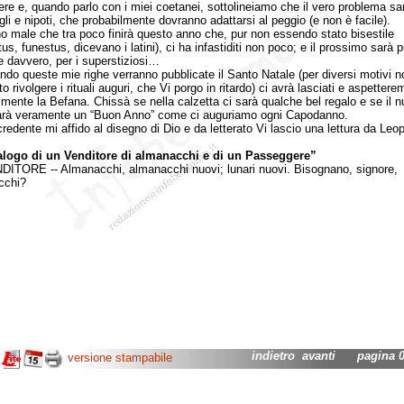
re e, quando parlo con i miei coetanei, sottolineiamo che il vero problema sar
igli e nipoti, che probabilmente dovranno adattarsi al peggio (e non è facile).
le che tra poco finirà questo anno che, pur non essendo stato bisestile
us, funestus, dicevano i latini), ci ha infastiditi non poco; e il prossimo sarà 
le davvero, per i superstiziosi…
queste mie righe verranno pubblicate il Santo Natale (per diversi motivi n
o rivolgere i rituali auguri, che Vi porgo in ritardo) ci avrà lasciati e aspettere
lmente la Befana. Chissà se nella calzetta ci sarà qualche bel regalo e se il 
rà veramente un “Buon Anno” come ci auguriamo ogni Capodanno.
ente mi affido al disegno di Dio e da letterato Vi lascio una lettura da Leop
alogo di un Venditore di almanacchi e di un Passeggere”
ORE -- Almanacchi, almanacchi nuovi; lunari nuovi. Bisognano, signore,
cchi?
indietro
avanti
pagina 02
versione stampabile