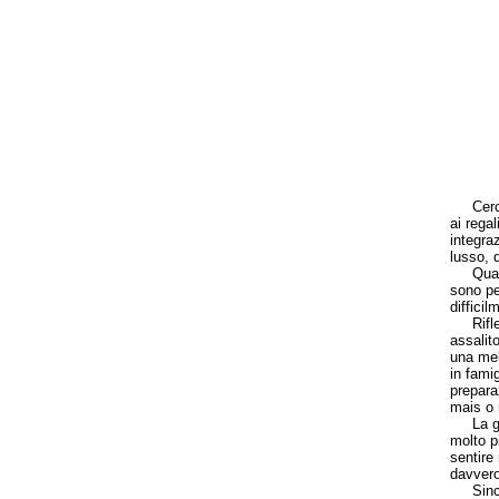
Cerco d
ai rega
integra
lusso, 
Quando 
sono pe
difficil
Riflett
assalito
una mel
in fami
preparaz
mais o 
La gent
molto pi
sentire 
davvero
Sincera