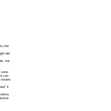
iù che
ghi del
ale, ma
a sono
era con
 rosario
are” il
voleva
 faceva