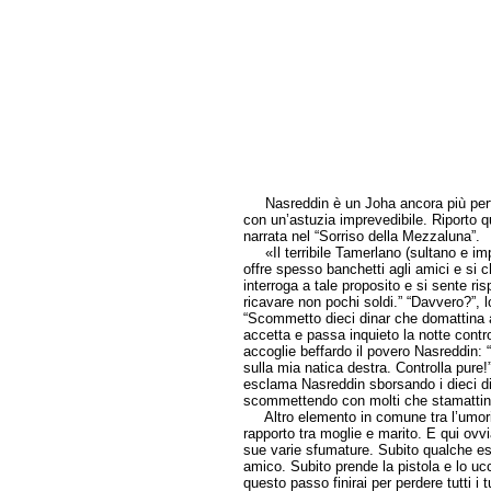
Nasreddin è un Joha ancora più perfido
con un’astuzia imprevedibile. Riporto 
narrata nel “Sorriso della Mezzaluna”.
«Il terribile Tamerlano (sultano e imp
offre spesso banchetti agli amici e si c
interroga a tale proposito e si sente r
ricavare non pochi soldi.” “Davvero?”, l
“Scommetto dieci dinar che domattina a
accetta e passa inquieto la notte contro
accoglie beffardo il povero Nasreddin: “
sulla mia natica destra. Controlla pure
esclama Nasreddin sborsando i dieci di
scommettendo con molti che stamattina 
Altro elemento in comune tra l’umorism
rapporto tra moglie e marito. E qui ovvi
sue varie sfumature. Subito qualche e
amico. Subito prende la pistola e lo ucc
questo passo finirai per perdere tutti i t