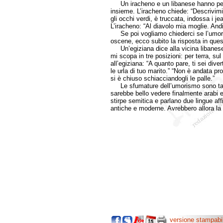
Un iracheno e un libanese hanno perdu
insieme. L’iracheno chiede: “Descrivimi 
gli occhi verdi, è truccata, indossa i 
L’iracheno: “Al diavolo mia moglie. And
Se poi vogliamo chiederci se l’umori
oscene, ecco subito la risposta in questa
Un’egiziana dice alla vicina libanese:
mi scopa in tre posizioni: per terra, sul
all’egiziana: “A quanto pare, ti sei div
le urla di tuo marito.” “Non è andata 
si è chiuso schiacciandogli le palle.”
Le sfumature dell’umorismo sono tante.
sarebbe bello vedere finalmente arabi 
stirpe semitica e parlano due lingue affi
antiche e moderne. Avrebbero allora la pr
versione stampabi