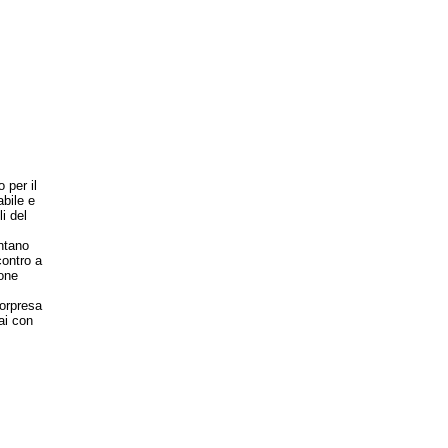
 per il
abile e
li del
ntano
contro a
one
sorpresa
ai con