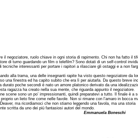
 il negoziatore, ruolo chiave in ogni storia di rapimento. Chi non ha fatto il tifo
ore di turno guardando un film o telefilm? Sono dotati di un self-control invidi
i tecniche interessanti per portare i rapitori a rilasciare gli ostaggi e a non farg
o alla trama, una delle insegnanti rapite ha visto questo negoziatore da lo
rso una finestra ed ha capito subito che era lì per aiutarla. Da questo breve in
a durato poche secondi è nato un amore platonico derivato da una idealizzazi
sta ragazza ha creato nella sua mente, che riguarda appunto il negoziatore.
scene sono un po’ impressionanti, quindi preparatevi a tutto. Il finale è a 
 proprio un lieto fine come nelle favole. Non si rimane con l’amaro in bocca m
 Deaver, ma ricordiamoci che non stiamo leggendo una favola, ma una storia
nte scritta da uno dei più fantasiosi autori del mondo.
mmanuela Boneschi