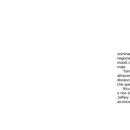
nominare
negoziat
muniti d
male.
Tornand
attrave
distanz
che que
Alcune 
e non è
Jeffery
avvince
E