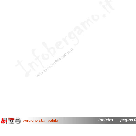
indietro
pagina 02
versione stampabile