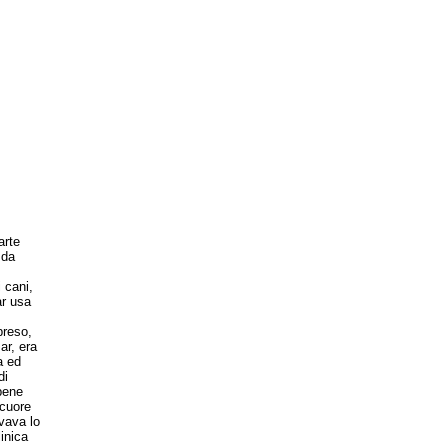
arte
 da
 cani,
ar usa
preso,
ar, era
a ed
di
bene
 cuore
vava lo
inica