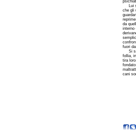
psichiat
Lui ste
che gli
guardan
reprime
da quell
interno
derivan
semplic
confron
fuori da
Si sarà
follia, 
tira lo
fondato
maltratt
cani so