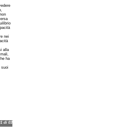
vedere
o,
 non
versa
ilibrio
pacità
re nei
acità
 alla
imali,
che ha
i suoi
 di 03