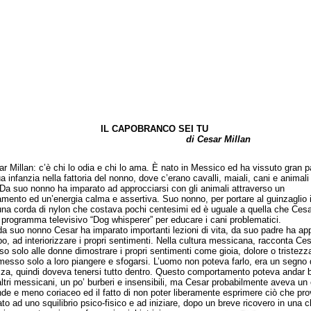
IL CAPOBRANCO SEI TU
di Cesar Millan
illan: c’è chi lo odia e chi lo ama. È nato in Messico ed ha vissuto gran p
a infanzia nella fattoria del nonno, dove c’erano cavalli, maiali, cani e animali
. Da suo nonno ha imparato ad approcciarsi con gli animali attraverso un
amento ed un’energia calma e assertiva. Suo nonno, per portare al guinzaglio i
na corda di nylon che costava pochi centesimi ed è uguale a quella che Ces
 programma televisivo “Dog whisperer” per educare i cani problematici.
uo nonno Cesar ha imparato importanti lezioni di vita, da suo padre ha ap
po, ad interiorizzare i propri sentimenti. Nella cultura messicana, racconta Ces
o solo alle donne dimostrare i propri sentimenti come gioia, dolore o tristezz
messo solo a loro piangere e sfogarsi. L’uomo non poteva farlo, era un segno 
za, quindi doveva tenersi tutto dentro. Questo comportamento poteva andar 
 altri messicani, un po’ burberi e insensibili, ma Cesar probabilmente aveva un
nde e meno coriaceo ed il fatto di non poter liberamente esprimere ciò che pro
to ad uno squilibrio psico-fisico e ad iniziare, dopo un breve ricovero in una cl