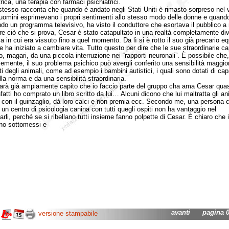
rica, una terapia con farmaci psichiatrici.
sso racconta che quando è andato negli Stati Uniti è rimasto sorpreso nel 
 uomini esprimevano i propri sentimenti allo stesso modo delle donne e quand
do un programma televisivo, ha visto il conduttore che esortava il pubblico a
re ciò che si prova, Cesar è stato catapultato in una realtà completamente di
a in cui era vissuto fino a quel momento. Da lì si è rotto il suo già precario equ
 e ha iniziato a cambiare vita. Tutto questo per dire che le sue straordinarie ca
o, magari, da una piccola interruzione nei “rapporti neuronali”. È possibile che,
emente, il suo problema psichico può avergli conferito una sensibilità maggio
ti degli animali, come ad esempio i bambini autistici, i quali sono dotati di cap
lla norma e da una sensibilità straordinaria.
 già ampiamente capito che io faccio parte del gruppo cha ama Cesar quasi
infatti ho comprato un libro scritto da lui… Alcuni dicono che lui maltratta gli an
ro con il guinzaglio, dà loro calci e non premia ecc. Secondo me, una persona 
 un centro di psicologia canina con tutti quegli ospiti non ha vantaggio nel
arli, perché se si ribellano tutti insieme fanno polpette di Cesar. È chiaro che 
no sottomessi e
avanti
pagina 01
versione stampabile