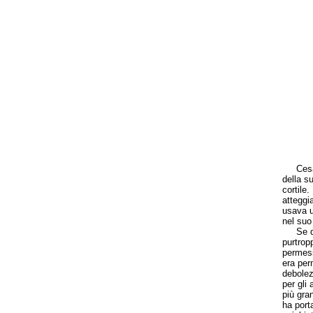
Cesar M
della su
cortile
atteggi
usava u
nel suo
Se da s
purtrop
permess
era per
debolez
per gli
più gra
ha porta