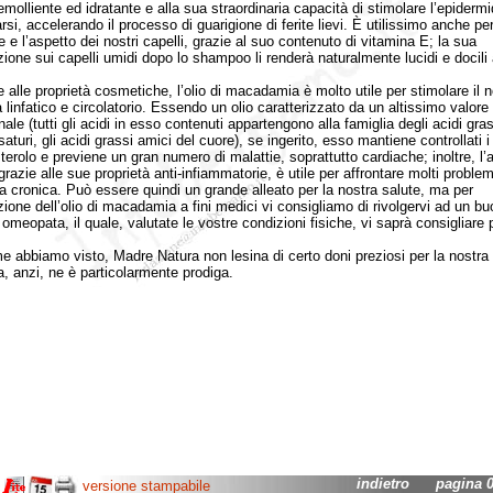
emolliente ed idratante e alla sua straordinaria capacità di stimolare l’epiderm
rsi, accelerando il processo di guarigione di ferite lievi. È utilissimo anche pe
e e l’aspetto dei nostri capelli, grazie al suo contenuto di vitamina E; la sua
zione sui capelli umidi dopo lo shampoo li renderà naturalmente lucidi e docili 
lle proprietà cosmetiche, l’olio di macadamia è molto utile per stimolare il n
 linfatico e circolatorio. Essendo un olio caratterizzato da un altissimo valore
nale (tutti gli acidi in esso contenuti appartengono alla famiglia degli acidi gras
turi, gli acidi grassi amici del cuore), se ingerito, esso mantiene controllati i 
terolo e previene un gran numero di malattie, soprattutto cardiache; inoltre, l’
grazie alle sue proprietà anti-infiammatorie, è utile per affrontare molti problemi
ra cronica. Può essere quindi un grande alleato per la nostra salute, ma per
zione dell’olio di macadamia a fini medici vi consigliamo di rivolgervi ad un bu
meopata, il quale, valutate le vostre condizioni fisiche, vi saprà consigliare p
biamo visto, Madre Natura non lesina di certo doni preziosi per la nostra
a, anzi, ne è particolarmente prodiga.
indietro
pagina 02
versione stampabile