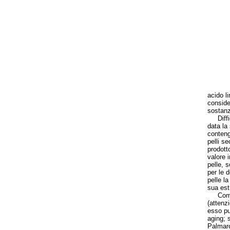
acido l
conside
sostanz
Diffici
data la
contengo
pelli s
prodott
valore 
pelle, s
per le 
pelle la
sua est
Come ut
(attenz
esso pu
aging; 
Palmaro