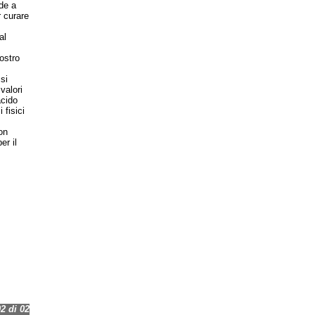
ide a
r curare
al
ostro
si
valori
acido
 fisici
on
er il
 di 02