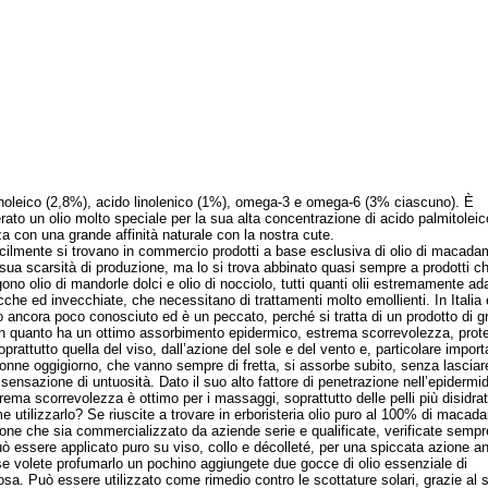
inoleico (2,8%), acido linolenico (1%), omega-3 e omega-6 (3% ciascuno). È
rato un olio molto speciale per la sua alta concentrazione di acido palmitoleic
a con una grande affinità naturale con la nostra cute.
lmente si trovano in commercio prodotti a base esclusiva di olio di macada
 sua scarsità di produzione, ma lo si trova abbinato quasi sempre a prodotti c
no olio di mandorle dolci e olio di nocciolo, tutti quanti olii estremamente adat
ecche ed invecchiate, che necessitano di trattamenti molto emollienti. In Italia
o ancora poco conosciuto ed è un peccato, perché si tratta di un prodotto di g
in quanto ha un ottimo assorbimento epidermico, estrema scorrevolezza, prot
oprattutto quella del viso, dall’azione del sole e del vento e, particolare import
donne oggigiorno, che vanno sempre di fretta, si assorbe subito, senza lasciar
 sensazione di untuosità. Dato il suo alto fattore di penetrazione nell’epidermid
rema scorrevolezza è ottimo per i massaggi, soprattutto delle pelli più disidrat
ilizzarlo? Se riuscite a trovare in erboristeria olio puro al 100% di macad
ione che sia commercializzato da aziende serie e qualificate, verificate sempr
ò essere applicato puro su viso, collo e décolleté, per una spiccata azione an
se volete profumarlo un pochino aggiungete due gocce di olio essenziale di
sa. Può essere utilizzato come rimedio contro le scottature solari, grazie al 