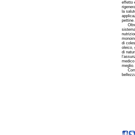
effetto 
rigenera
la salut
applica
pettine.
Oltre a
sistema
nutrizio
monoinsa
di coles
oleico, 
di natu
l’assun
medico o
meglio.
Come ab
bellezz