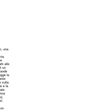
o, una
mia,
he
ti alle
 è un
rande
egge la
ante
e sulla
e e la
ate.
amia
e),
ti-
suo