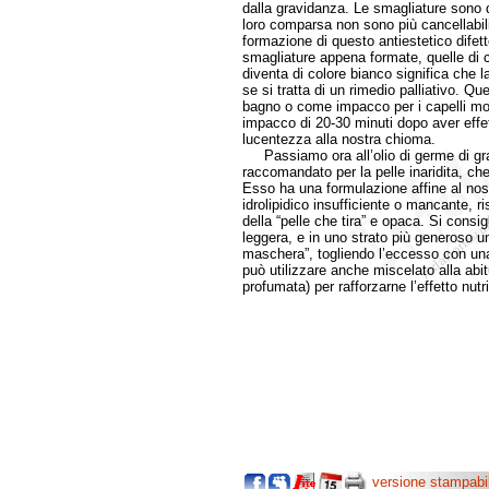
dalla gravidanza. Le smagliature sono d
loro comparsa non sono più cancellabili.
formazione di questo antiestetico difett
smagliature appena formate, quelle di c
diventa di colore bianco significa che
se si tratta di un rimedio palliativo. 
bagno o come impacco per i capelli molt
impacco di 20-30 minuti dopo aver effe
lucentezza alla nostra chioma.
Passiamo ora all’olio di germe di gran
raccomandato per la pelle inaridita, che
Esso ha una formulazione affine al nost
idrolipidico insufficiente o mancante, ri
della “pelle che tira” e opaca. Si consi
leggera, e in uno strato più generoso u
maschera”, togliendo l’eccesso con una 
può utilizzare anche miscelato alla abi
profumata) per rafforzarne l’effetto nut
versione stampabi