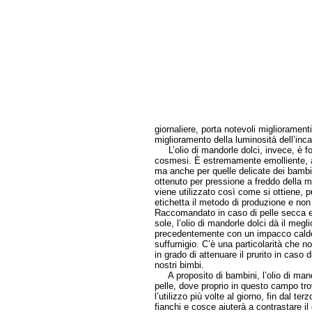
giornaliere, porta notevoli migliorament
miglioramento della luminosità dell’inca
L’olio di mandorle dolci, invece, è for
cosmesi. È estremamente emolliente, addo
ma anche per quelle delicate dei bambin
ottenuto per pressione a freddo della ma
viene utilizzato così come si ottiene, p
etichetta il metodo di produzione e non
Raccomandato in caso di pelle secca e
sole, l’olio di mandorle dolci dà il megl
precedentemente con un impacco caldo
suffumigio. C’è una particolarità che no
in grado di attenuare il prurito in caso 
nostri bimbi.
A proposito di bambini, l’olio di mando
pelle, dove proprio in questo campo tr
l’utilizzo più volte al giorno, fin dal 
fianchi e cosce aiuterà a contrastare i