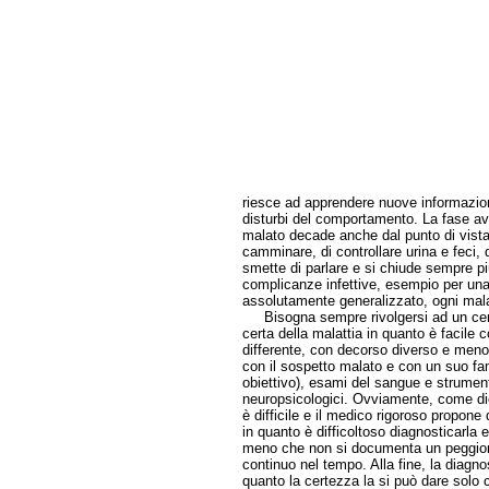
riesce ad apprendere nuove informazion
disturbi del comportamento. La fase ava
malato decade anche dal punto di vista
camminare, di controllare urina e feci, d
smette di parlare e si chiude sempre pi
complicanze infettive, esempio per u
assolutamente generalizzato, ogni mala
Bisogna sempre rivolgersi ad un cent
certa della malattia in quanto è facile
differente, con decorso diverso e meno 
con il sospetto malato e con un suo fa
obiettivo), esami del sangue e strumen
neuropsicologici. Ovviamente, come dic
è difficile e il medico rigoroso propone
in quanto è difficoltoso diagnosticarla 
meno che non si documenta un peggiora
continuo nel tempo. Alla fine, la diagno
quanto la certezza la si può dare solo c