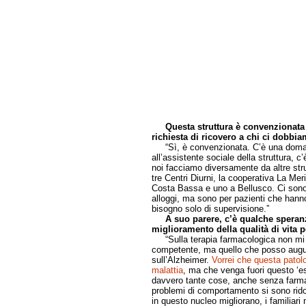
Questa struttura è convenzionata 
richiesta di ricovero a chi ci dobbi
“Sì, è convenzionata. C’è una domand
all’assistente sociale della struttura, 
noi facciamo diversamente da altre strut
tre Centri Diurni, la cooperativa La Mer
Costa Bassa e uno a Bellusco. Ci sono 
alloggi, ma sono per pazienti che hann
bisogno solo di supervisione.”
A suo parere, c’è qualche speranza
miglioramento della qualità di vita 
“Sulla terapia farmacologica non mi 
competente, ma quello che posso augura
sull’Alzheimer.
Vorrei che questa patol
malattia
, ma che venga fuori questo ‘es
davvero tante cose, anche senza farma
problemi di comportamento si sono ridot
in questo nucleo migliorano, i familiari