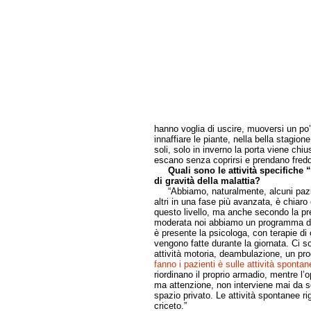
hanno voglia di uscire, muoversi un po
innaffiare le piante, nella bella stagio
soli, solo in inverno la porta viene chi
escano senza coprirsi e prendano fredd
Quali sono le attività specifiche “
di gravità della malattia?
“Abbiamo, naturalmente, alcuni pazien
altri in una fase più avanzata, è chiaro
questo livello, ma anche secondo la pre
moderata noi abbiamo un programma di 
è presente la psicologa, con terapie di
vengono fatte durante la giornata. Ci son
attività motoria, deambulazione, un p
fanno i pazienti è sulle attività spontan
riordinano il proprio armadio, mentre l’o
ma attenzione, non interviene mai da so
spazio privato. Le attività spontanee r
criceto.”