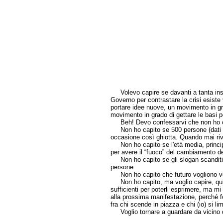
Volevo capire se davanti a tanta inso
Governo per contrastare la crisi esist
portare idee nuove, un movimento in gra
movimento in grado di gettare le basi pe
Beh! Devo confessarvi che non ho 
Non ho capito se 500 persone (dati Q
occasione così ghiotta. Quando mai r
Non ho capito se l'età media, principa
per avere il “fuoco” del cambiamento de
Non ho capito se gli slogan scanditi a
persone.
Non ho capito che futuro vogliono v
Non ho capito, ma voglio capire, quin
sufficienti per poterli esprimere, ma 
alla prossima manifestazione, perché f
fra chi scende in piazza e chi (io) si lim
Voglio tornare a guardare da vicino qu