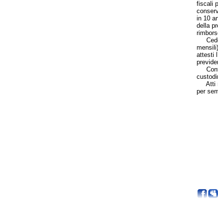
fiscali 
conserv
in 10 a
della pr
rimborso
Cedolin
mensili
attesti 
previden
Contrib
custodi
Atti no
per sem