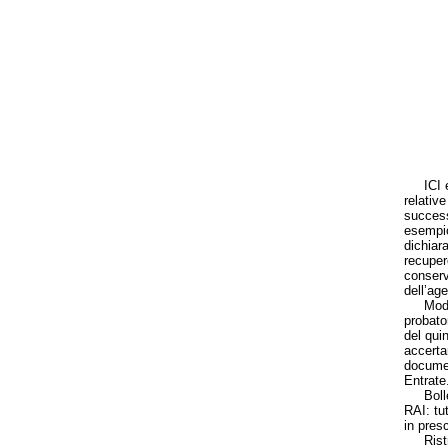
ICI e l
relativ
success
esempio
dichiara
recupero
conserv
dell’age
Modello
probato
del qui
accerta
documen
Entrate
Bollett
RAI: tu
in presc
Ristrut