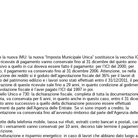
a nuova IMU: la nuova “Imposta Municipale Unica” sostituisce la vecchia IC
e ricevute di pagamento vanno conservate fino al 31 dicembre del quinto anno
ivo a quello in cui doveva essere fatto il pagamento: per l’ICI del 2000, per
, il pagamento va conservato fino al 31 dicembre 2006. Attenzione, se nella
zione dei redditi si è goduto dell’agevolazione fiscale del 36% per il lavori di
 del patrimonio edilizio e i lavori sono stati effettuati entro il 31/12/2011, il pe
azione di queste ricevute sale fino a 29 anni, in quanto condizione al godime
volazione fiscale è l’aver pagato l’ICI dal 1997 in poi.
 Unico e 730: la dichiarazione fiscale, completa di tutta la documentazion
ria, va conservata per 6 anni, in quanto anche in questo caso, entro il 31 dic
nto anno successivo a quello della dichiarazione possono essere effettuati
menti da parte dell’Agenzia delle Entrate. Se vi sono importi a credito, la
tazione va conservata fino all’avvenuto rimborso dal parte dell’Agenzia delle
.
e della telefonia mobile, tassa sui rifiuti, estratti conto bancari e postali, c
tti i versamenti vanno conservati per 10 anni, decorso tale termine il pagame
rizione.
turazione e risparmio energetico: in caso di lavori che abbiano dato luogo a