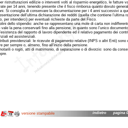
per ristrutturazioni edilizie o interventi volti al risparmio energetico, le fatture 
ate per 14 anni, tenendo presente che il fisco rimborsa quanto dovuto gener
nni. Si consiglia di conservare la documentazione per i 4 anni successivi a que
esentazione dell’ultima dichiarazione dei redditi (quella che contiene l’ultima ra
, per intenderci) per eventuali richieste da parte del Fisco.
i dello stipendio: anche se rappresentano una mole di carta non indifferent
) vale la pena conservarli fino alla pensione, in quanto sono l’unico document
l’esistenza del rapporto di lavoro dipendente ed il relativo pagamento dei contri
ziali ed assistenziali.
uti previdenziali: le ricevute di pagamento relative (INPS o altri Enti) sono 
re per sempre o, almeno, fino all’inizio della pensione.
tarili o rogiti, atti di matrimonio, di separazione o di divorzio: sono da conse
pre.
indietro
pagina 03
versione stampabile