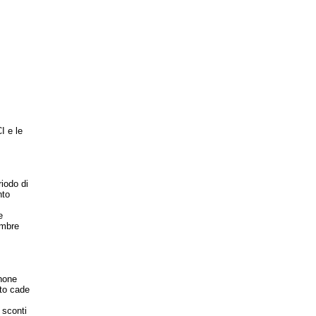
I e le
riodo di
nto
e
embre
anone
nto cade
 sconti