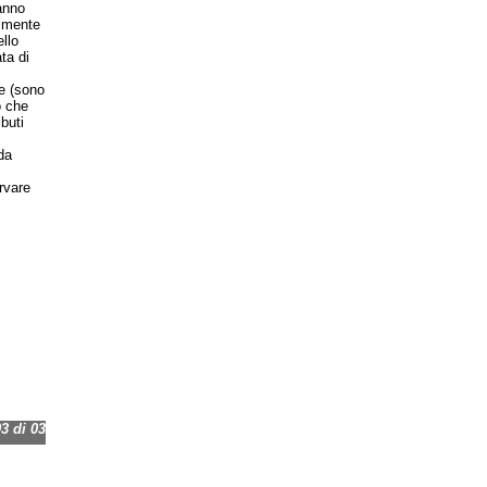
vanno
almente
llo
ta di
e (sono
o che
buti
da
rvare
 di 03