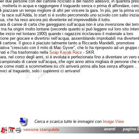
er due persone con del cartone riciclato e del nastro adesivo, in quantità presta
ti, metterla in acqua e raggiungere il traguardo senza o prima di affondare, ce
 piazzare un tempo migliore di altri per vincere la gara. In più, per la prima vo
 la race sull’Adda, lo start si è svolto percorrendo uno scivolo con salto inizia
qua, che ha reso ancora più divertente ed imprevedibile il tutto.
 di canoe di carta che gareggiano sull’acqua non è una invenzione dei tem
, ma ha origini molto lontane (secondo quanto si può leggere sul loro sito inter
be inizio nel lontano 1900) quando i ragazzini riciclavano il materiale a loro
zione per giocare e divertirsi nell’acqua, assemblando improbabili ma divertent
i cartone. Il gioco è piaciuto talmente tanto a Riccardo Mandelli, promotore
ziativa “cresciuto con il mito di Mac Gyver”, che lo ha riproposto ad un gruppo 
ati e l’ha trasformato nella
Soap Kayak Race
- SKR.
, nel corso degli anni, si è evoluta e perfezionata fino a diventare un vero 
 campionato di canoe sull’acqua, che ogni anno attira migliaia di persone che s
no come matti a scommettere su chi arriverà prima alla boa senza affogare…
oci al traguardo, solo i supereroi ci arrivano!
Cerca e scarica tutte le immagini con
Image View
avanti
pagina 01
versione stampabile