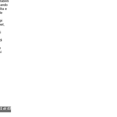
biliti
rcando
lta e
le
pi
net,
i
di
e
i
 di 03