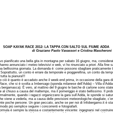
SOAP KAYAK RACE 2012: LA TAPPA CON SALTO SUL FIUME ADDA
di Graziano Paolo Vavassori e Cristina Mascheroni
ianificato una bella gita in montagna per sabato 16 giugno, ma, considera
hanno annunciato i meteo televisivi e web, vi ho rinunciato a priori. Alla fine 
na bellissima giornata. La domanda è: come possono sbagliare praticamente tu
 Soprattutto, un conto è errare da temporale e pioggerellina, un conto da tempo
tutta la pianura!!!
iò è quanto è accaduto anche il week-end prima, in occasione della gara d
ace, che si è svolta a Imbersago (sponda milanese dell’Adda) – Villa d’Adda
 bergamasca). È vero, al mattino del 9 giugno le barche di cartone sono stat
te al chiuso a causa del maltempo, ma il pomeriggio è stato bellissimo. Il pro
rmalmente, quando i ragazzi organizzano la gara sull’Adda, le sponde si satur
he viene a vederla, ma a causa delle previsioni meteorologiche sbagliate, c’e
te poche persone. Un gran peccato, anche se per noi di Infobergamo.it è stat
modo più semplice seguire i concorrenti e fotografarli.
ula è sempre la stessa e costantemente vincente: ingegnarsi nel costruire