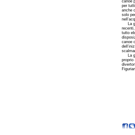
canoe p
per tut
anche di
solo per
nell’ac
La gara
recenti
tutto eb
disposi
canoe d
dell’ini
scalman
La gara
proprio
diverto
Figuriam