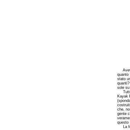
Avevo p
quanto 
stato u
quanti?
sole su 
Tutto c
Kayak R
(sponda
costrui
che, no
gente c
veramen
questo 
La form