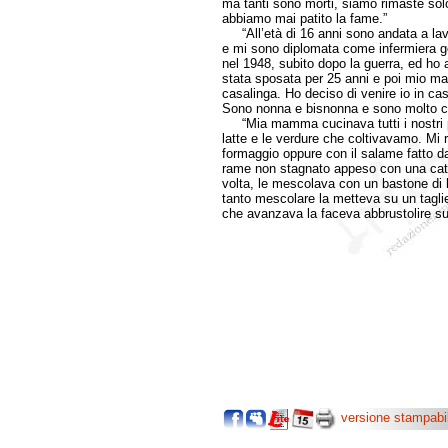
ma tanti sono morti, siamo rimaste solo
abbiamo mai patito la fame.”
“All’età di 16 anni sono andata a lavo
e mi sono diplomata come infermiera g
nel 1948, subito dopo la guerra, ed ho
stata sposata per 25 anni e poi mio ma
casalinga. Ho deciso di venire io in c
Sono nonna e bisnonna e sono molto co
“Mia mamma cucinava tutti i nostri pro
latte e le verdure che coltivavamo. Mi ri
formaggio oppure con il salame fatto d
rame non stagnato appeso con una catena
volta, le mescolava con un bastone di l
tanto mescolare la metteva su un taglier
che avanzava la faceva abbrustolire sul
versione stampabi