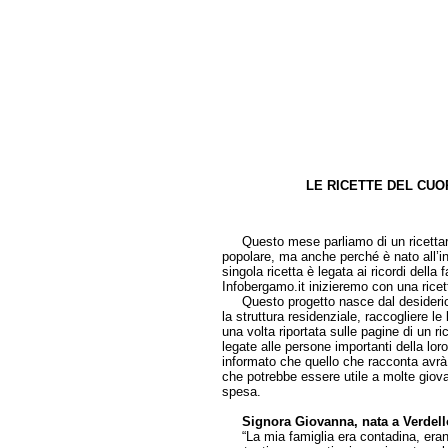
LE RICETTE DEL CU
di Anto
Questo mese parliamo di un ricettario 
popolare, ma anche perché è nato all’int
singola ricetta è legata ai ricordi della
Infobergamo.it inizieremo con una ricet
Questo progetto nasce dal desiderio di
la struttura residenziale, raccogliere l
una volta riportata sulle pagine di un ric
legate alle persone importanti della loro 
informato che quello che racconta avrà u
che potrebbe essere utile a molte giova
spesa.
Signora Giovanna, nata a Verdell
“La mia famiglia era contadina, erano 