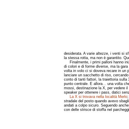
desiderata. A varie altezze, i venti si 
la stessa rotta, ma non è garantito. Que
Finalmente, i primi palloni hanno inizi
di colori e di forme diverse, ma la gar
volta in volo ci si doveva recare in un 
lanciare un sacchetto di riso, cercando i
conto di tanti fattori, la traiettoria sul
punto centrale. E allora… una volta che 
mossi, destinazione la X, per vedere il
speaker per ottenere i pass, datici 
La X si trovava nella località Merlo
;
stradale del posto quando avevo sbaglia
andati a colpo sicuro. Seguendo anche i
con delle strisce di stoffa nel parchegg