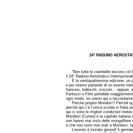
24° RADUNO AEROSTA
di Grazian
“Non tutte le ciambelle escono col bu
il 24° Raduno Aerostatico Internazionale
È la ventiquattresima edizione, un po’
e poi stiamo parlando di un evento inte
francesi, tedeschi, svizzeri… eppure, 
Fantozzi e Filini potrebbe maggiorment
ogni modo, se siamo qui a raccontarvelo
Perché proprio Mondovì? Perché qui è 
perché qui c’è l’unica scuola in Italia p
qui ci sono le migliori condizioni meteo
Mondovì (Cuneo) è la capitale italiana d
non hanno mai visto delle mongolfiere 
e che non sono mai stati a Mondovì, la v
L’evento è iniziato giovedì 5 gennaio a