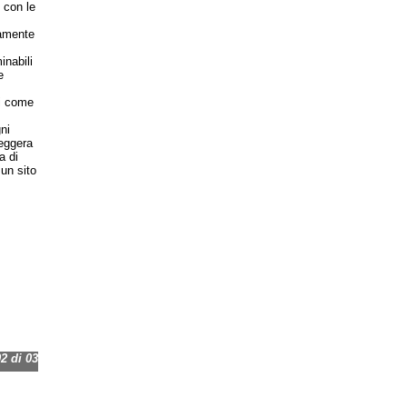
 con le
samente
inabili
e
li come
ni
leggera
a di
 un sito
 di 03