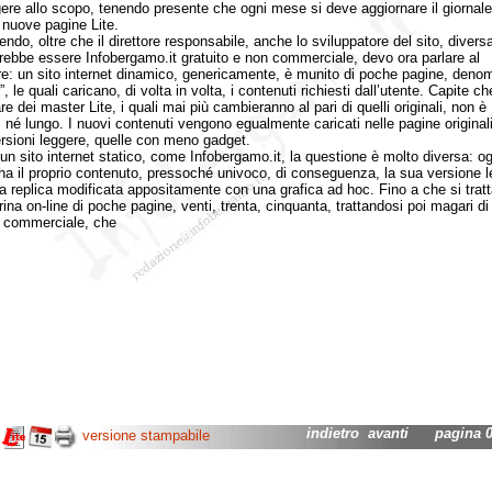
gere allo scopo, tenendo presente che ogni mese si deve aggiornare il giornale
e nuove pagine Lite.
, oltre che il direttore responsabile, anche lo sviluppatore del sito, diver
rebbe essere Infobergamo.it gratuito e non commerciale, devo ora parlare al
re: un sito internet dinamico, genericamente, è munito di poche pagine, denom
, le quali caricano, di volta in volta, i contenuti richiesti dall’utente. Capite ch
re dei master Lite, i quali mai più cambieranno al pari di quelli originali, non è
le, né lungo. I nuovi contenuti vengono egualmente caricati nelle pagine origina
ersioni leggere, quelle con meno gadget.
sito internet statico, come Infobergamo.it, la questione è molto diversa: og
ha il proprio contenuto, pressoché univoco, di conseguenza, la sua versione 
a replica modificata appositamente con una grafica ad hoc. Fino a che si tratt
ina on-line di poche pagine, venti, trenta, cinquanta, trattandosi poi magari di
t commerciale, che
indietro
avanti
pagina 02
versione stampabile