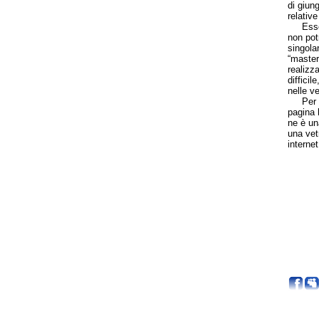
di giun
relativ
Essendo
non pot
singola
“master”
realizza
diffici
nelle v
Per un 
pagina 
ne è un
una vetr
interne