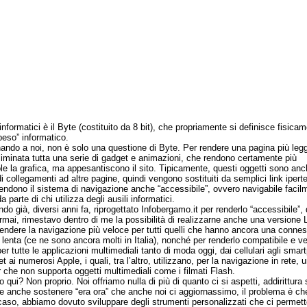
informatici è il Byte (costituito da 8 bit), che propriamente si definisce fisica
eso” informatico.
o a noi, non è solo una questione di Byte. Per rendere una pagina più leg
liminata tutta una serie di gadget e animazioni, che rendono certamente più
le la grafica, ma appesantiscono il sito. Tipicamente, questi oggetti sono anc
i collegamenti ad altre pagine, quindi vengono sostituiti da semplici link iperte
 rendono il sistema di navigazione anche “accessibile”, ovvero navigabile facil
 parte di chi utilizza degli ausili informatici.
già, diversi anni fa, riprogettato Infobergamo.it per renderlo “accessibile”,
rmai, rimestavo dentro di me la possibilità di realizzarne anche una versione Li
 rendere la navigazione più veloce per tutti quelli che hanno ancora una conne
t lenta (ce ne sono ancora molti in Italia), nonché per renderlo compatibile e v
er tutte le applicazioni multimediali tanto di moda oggi, dai cellulari agli smar
et ai numerosi Apple, i quali, tra l’altro, utilizzano, per la navigazione in rete, 
 che non supporta oggetti multimediali come i filmati Flash.
ui? Non proprio. Noi offriamo nulla di più di quanto ci si aspetti, addirittura 
e anche sostenere “era ora” che anche noi ci aggiornassimo, il problema è che
caso, abbiamo dovuto sviluppare degli strumenti personalizzati che ci permet