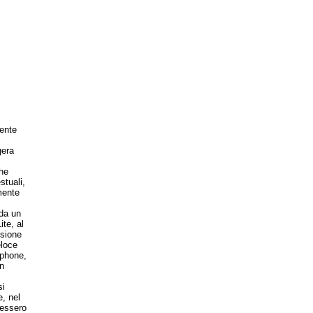
mente
gera
he
stuali,
mente
 da un
te, al
ssione
eloce
tphone,
un
si
, nel
tessero