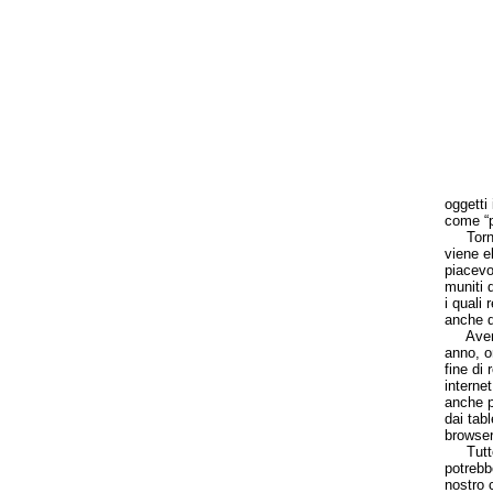
oggetti 
come “p
Tornand
viene e
piacevo
muniti d
i quali
anche da
Avendo 
anno, o
fine di
interne
anche p
dai tabl
browser
Tutto q
potrebb
nostro 