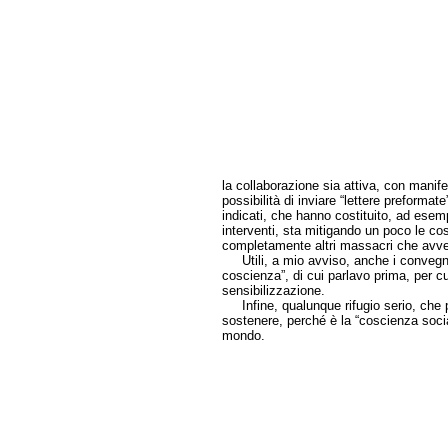
la collaborazione sia attiva, con manif
possibilità di inviare “lettere preformate
indicati, che hanno costituito, ad esem
interventi, sta mitigando un poco le cos
completamente altri massacri che avve
Utili, a mio avviso, anche i convegni i
coscienza”, di cui parlavo prima, per
sensibilizzazione.
Infine, qualunque rifugio serio, che p
sostenere, perché è la “coscienza socia
mondo.