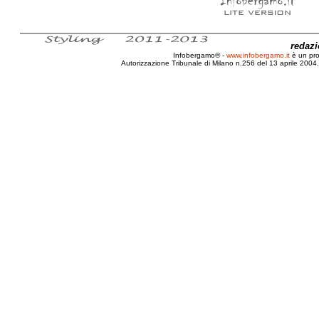
redaz
Infobergamo® -
www.infobergamo.it
è un pr
Autorizzazione Tribunale di Milano n.256 del 13 aprile 2004. 
Recensione, Jorge, Amado, Teresa Batista, Stanca di 