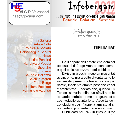
TERESA BAT
di J
Ha il sapore dell’estate che comincia
conosciuti di Jorge Amado, considerato t
e quello più apprezzato dal pubblico.
Diviso in blocchi irregolari presentati
avvincente, ma a volte diventa tanto le
saltare dapprima una frase, poi una pagi
parole, indolente quanto possono essere
è ambientata. Peccato che, quando il ra
Teresa, si rivela nella sua sfavillante 
le parole perdute, come se ognuna di e
così volubile quanto forte. Ascoltando i
concludono così: “appena arrivato alla f
non volevo più perdermene un attimo…
Pubblicato nel 1972 in Brasile, il roma