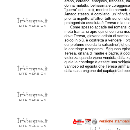
arabo, coreano, spagnolo, francese, ita
donna mulatta, bellissima e coraggiosa
“guerra” del titolo), mentre l’io narran
Amado stesso. A corollario, un’infinità d
priorità rispetto all’altro, tutti sono ind
protagonista assoluta è Teresa e la su
Come spesso accade nei romanzi di Am
metà trama; si apre quindi con una rissa
dove Teresa, giovane artista di samba i
soldo in più, è costretta a vendere il p
cui profumo ricorda la salsedine”, che 
la costringe a separarsi. Seguono episo
Teresa, orfana di madre e padre, a dodic
violenza quando viene venduta dalla zia 
quale la costringe a essere una schiav
vanitoso ed egoista che Teresa ammalia 
dalla casa-prigione del capitano ad ope
versione stampabi