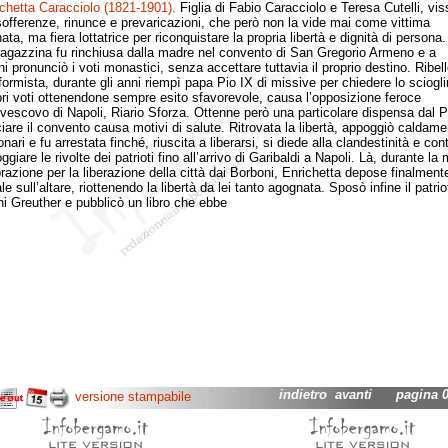
chetta Caracciolo (1821-1901).
Figlia di Fabio Caracciolo e Teresa Cutelli, vi
 sofferenze, rinunce e prevaricazioni, che però non la vide mai come vittima
ta, ma fiera lottatrice per riconquistare la propria libertà e dignità di persona.
zzina fu rinchiusa dalla madre nel convento di San Gregorio Armeno e a
i pronunciò i voti monastici, senza accettare tuttavia il proprio destino. Ribel
formista, durante gli anni riempì papa Pio IX di missive per chiedere lo sciogl
pri voti ottenendone sempre esito sfavorevole, causa l’opposizione feroce
civescovo di Napoli, Riario Sforza. Ottenne però una particolare dispensa dal 
ciare il convento causa motivi di salute. Ritrovata la libertà, appoggiò caldame
onari e fu arrestata finché, riuscita a liberarsi, si diede alla clandestinità e con
giare le rivolte dei patrioti fino all’arrivo di Garibaldi a Napoli. Là, durante l
razione per la liberazione della città dai Borboni, Enrichetta depose finalmente
 sull’altare, riottenendo la libertà da lei tanto agognata. Sposò infine il patrio
i Greuther e pubblicò un libro che ebbe
indietro
avanti
pagina 04
versione stampabile