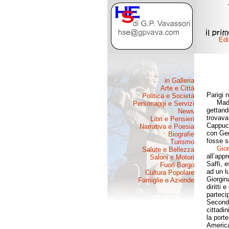
Parigi 
Madre d
gettand
trovava
Cappucc
con Ger
fosse s
Gior
all’app
Saffi, 
ad un lu
Giorgina
diritti
partecip
Secondo
cittadi
la port
America