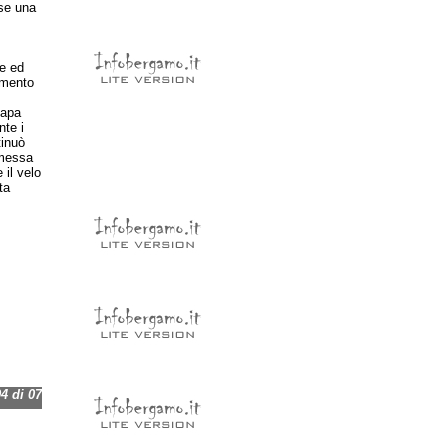
sse una
le ed
imento
Papa
nte i
tinuò
a messa
 il velo
ta
 di 07