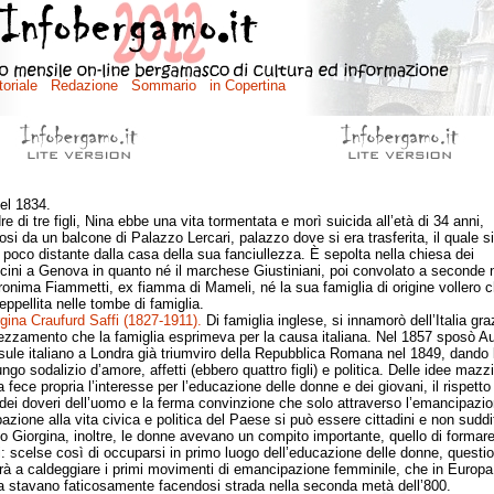
nel 1834.
i tre figli, Nina ebbe una vita tormentata e morì suicida all’età di 34 anni,
osi da un balcone di Palazzo Lercari, palazzo dove si era trasferita, il quale si
 poco distante dalla casa della sua fanciullezza. È sepolta nella chiesa dei
ini a Genova in quanto né il marchese Giustiniani, poi convolato a seconde
onima Fiammetti, ex fiamma di Mameli, né la sua famiglia di origine vollero 
eppellita nelle tombe di famiglia.
gina Craufurd Saffi (1827-1911).
Di famiglia inglese, si innamorò dell’Italia gra
rezzamento che la famiglia esprimeva per la causa italiana. Nel 1857 sposò Au
esule italiano a Londra già triumviro della Repubblica Romana nel 1849, dando
ngo sodalizio d’amore, affetti (ebbero quattro figli) e politica. Delle idee mazz
 fece propria l’interesse per l’educazione delle donne e dei giovani, il rispetto
 e dei doveri dell’uomo e la ferma convinzione che solo attraverso l’emancipazio
azione alla vita civica e politica del Paese si può essere cittadini e non suddit
 Giorgina, inoltre, le donne avevano un compito importante, quello di formare 
ni: scelse così di occuparsi in primo luogo dell’educazione delle donne, questi
erà a caldeggiare i primi movimenti di emancipazione femminile, che in Europa
 stavano faticosamente facendosi strada nella seconda metà dell’800.