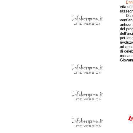
Enri
vita di
rassegna
Da raga
vent’ann
anticon
dei pro
dell’ar
per las
rivoluzi
ad appog
di celeb
monacale
Giovann