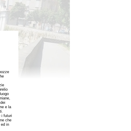
 nozze
che
zie
relio
 luogo
iniane,
 dei
ne e la
i.
i futuri
one che
 ed in