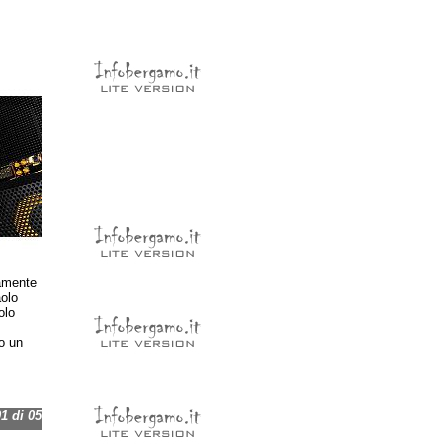
vamente
aolo
olo
o un
 di 05