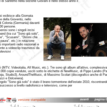
l di Sanremo nella sezione Giovani e nello stesso anno il
si esibisce alla Giornata
e della Gioventù, nello
di Colonia (Germania) davanti
00 persone.
i sono i singoli incisi
band (tra cui "Sono già solo",
te", "Scusami", "Dimmi che
paura", etc.) in rotazione
ù importanti radio nazionali e
nte a videoclip trasmessi da
elevisivi
i (MTV, Videoitalia, All Music, etc.). Tre sono gli album all'attivo, complessi
0.000 copie vendute, usciti sotto le etichette di NewMusic, di Pippo Landro (P
Neja, Studio3), AroundTheMusic, di Massimo Scolari (discografico anche di Pa
zi e Dolcenera).
olo "Sono già solo" è stato il brano tormentone dell'estate 2010, riscontrand
successo a livello radiofonico e televisivo, come per
avanti
pagina 01
versione stampabile