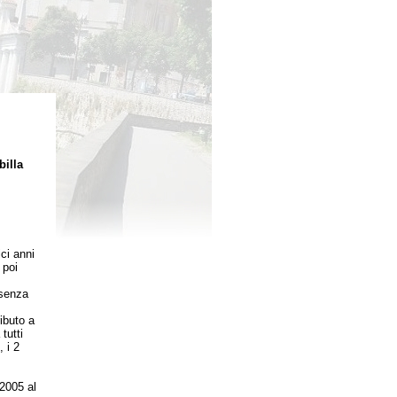
illa
ci anni
 poi
 senza
ibuto a
tutti
 i 2
2005 al