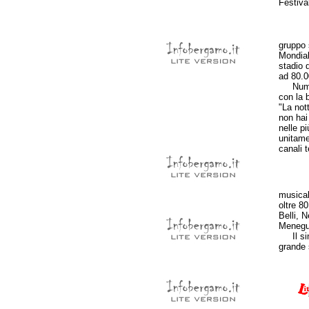
Festiva
gruppo 
Mondial
stadio 
ad 80.0
Numeros
con la 
"La not
non hai 
nelle pi
unitame
canali t
musical
oltre 8
Belli, 
Meneguz
Il sing
grande 