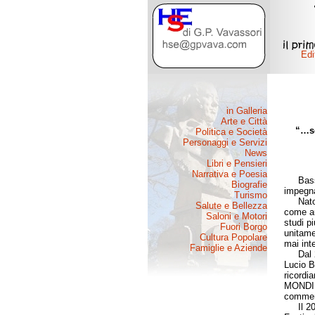
“…so
Bassist
impegna
Nato in
come au
studi p
unitame
mai int
Dal 200
Lucio Ba
ricordi
MONDI s
commem
Il 2002