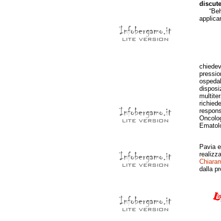
discute
“Beh… r
applica
chiedev
pressio
ospedal
disposi
multiter
richiede
respons
Oncologi
Ematolo
Pavia e
realizza
Chiaram
dalla pr