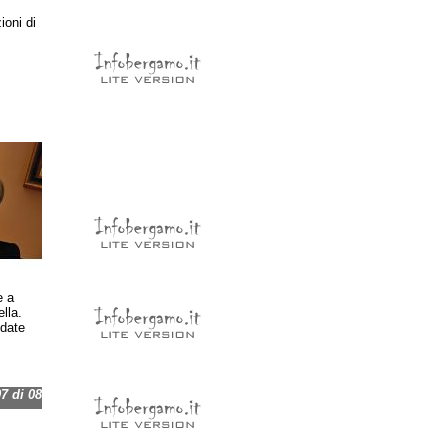
ioni di
e a
lla.
 date
 di 08