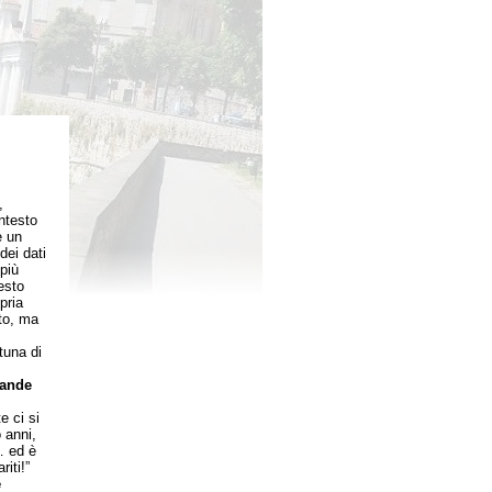
,
ntesto
e un
dei dati
più
esto
pria
to, ma
tuna di
rande
 ci si
 anni,
… ed è
iti!”
e