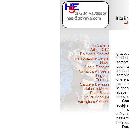
gravoso
rendono
sempre 
buon fa
dei paz
semplic
che era 
esperie
la spesa
spavent
muovers
Com
soddis
“È semp
affezio
pazienti
bello q
Dur