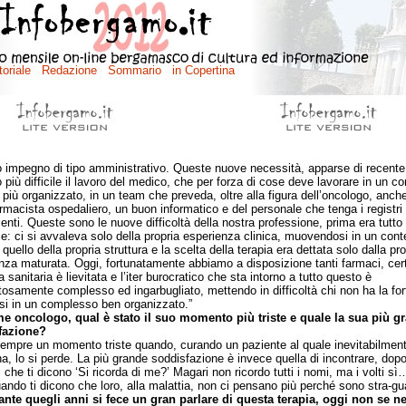
 impegno di tipo amministrativo. Queste nuove necessità, apparse di recente
 più difficile il lavoro del medico, che per forza di cose deve lavorare in un co
più organizzato, in un team che preveda, oltre alla figura dell’oncologo, anch
rmacista ospedaliero, un buon informatico e del personale che tenga i registri 
ienti. Queste sono le nuove difficoltà della nostra professione, prima era tutto 
e: ci si avvaleva solo della propria esperienza clinica, muovendosi in un cont
quello della propria struttura e la scelta della terapia era dettata solo dalla pro
nza maturata. Oggi, fortunatamente abbiamo a disposizione tanti farmaci, cer
 sanitaria è lievitata e l’iter burocratico che sta intorno a tutto questo è
osamente complesso ed ingarbugliato, mettendo in difficoltà chi non ha la for
i in un complesso ben organizzato.”
e oncologo, qual è stato il suo momento più triste e quale la sua più g
fazione?
re un momento triste quando, curando un paziente al quale inevitabilmente
na, lo si perde. La più grande soddisfazione è invece quella di incontrare, dopo
 che ti dicono ‘Si ricorda di me?’ Magari non ricordo tutti i nomi, ma i volti sì
uando ti dicono che loro, alla malattia, non ci pensano più perché sono stra-guar
ante quegli anni si fece un gran parlare di questa terapia, oggi non se n