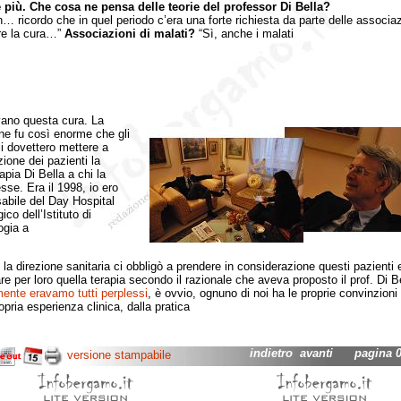
 più. Che cosa ne pensa delle teorie del professor Di Bella?
icordo che in quel periodo c’era una forte richiesta da parte delle associaz
re la cura…”
Associazioni di malati?
“Sì, anche i malati
ano questa cura. La
ne fu così enorme che gli
i dovettero mettere a
zione dei pazienti la
apia Di Bella a chi la
sse. Era il 1998, io ero
abile del Day Hospital
co dell’Istituto di
gia a
 la direzione sanitaria ci obbligò a prendere in considerazione questi pazienti 
re per loro quella terapia secondo il razionale che aveva proposto il prof. Di Be
ente eravamo tutti perplessi
, è ovvio, ognuno di noi ha le proprie convinzioni
opria esperienza clinica, dalla pratica
indietro
avanti
pagina 07
versione stampabile