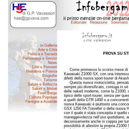
PROVA SU ST
di Gio
Come promesso lo scorso mese di ott
Kawasaki Z1000 SX, con una interessant
difetti della nuova sport-tourer di Akash
Questa nuova motocicletta, pensata pe
sempre più diversificato, coniuga in sé 
delle naked moderne, come la Z1000, dall
tipico delle sport-tourer, senza per que
a quelli della GTR 1400 o a concorre
nuova Kawasaki è piuttosto una concor
GSX 1250 FA Traveller o della nuova Ho
con il quale è stata concepita è quello 
maneggevolezza nell’uso quotidiano, an
decorosamente anche in coppia per lungh
possibilità di allestire la propria Z100