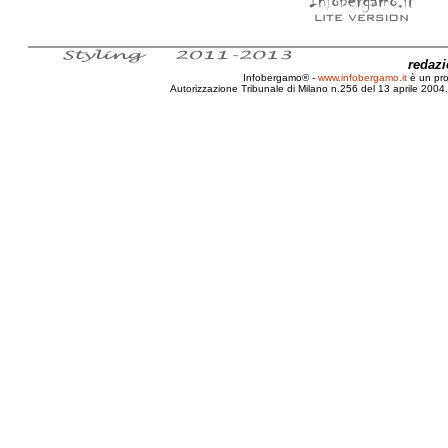
redaz
Infobergamo® -
www.infobergamo.it
è un pr
Autorizzazione Tribunale di Milano n.256 del 13 aprile 2004. 
Test, Drive, Prova, Kawasaki, Z1000 SX, 