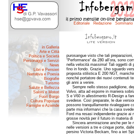
purosangue visto che tali preparazioni,
“Performance” da 280 all’ora, sono c
nella velocità massima! Tali oggetti di 
fino in fondo. Grazie. Uno sguardo ver
proposta stilistica E 200 NGT, manichi
nonché portatore dei nuovi contenuti tec
gli anni a venire.
Sempre nello stesso padiglione, degna 
Volvo, atta ad esporre in maniera sobria
S e V60 in allestimento R-Design a fare
svedese. Così preparate, le due versio
possono tranquillamente rivaleggiare c
parte mia informarvi che la casa svede
Ford ma resasi indipendente grazie ai nuo
grosse novità per il futuro in materia d
Sincera ammirazione anche per le 
nelle versioni a tre e cinque porte, da
persino Victoria Beckam, fino a ieri Sp