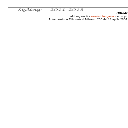
redaz
Infobergamo® -
www.infobergamo.it
è un pr
Autorizzazione Tribunale di Milano n.256 del 13 aprile 2004. 
Bologna, 35, 2010, Motor, Show, Interna