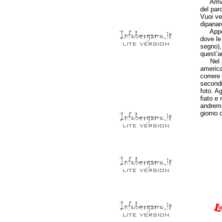
Arrivo 
del parc
Vuoi ve
dipanar
Appena 
dove le
segno), 
quest’a
Nel pri
america
correre
secondi
foto. Ag
fiato e
andremm
giorno 