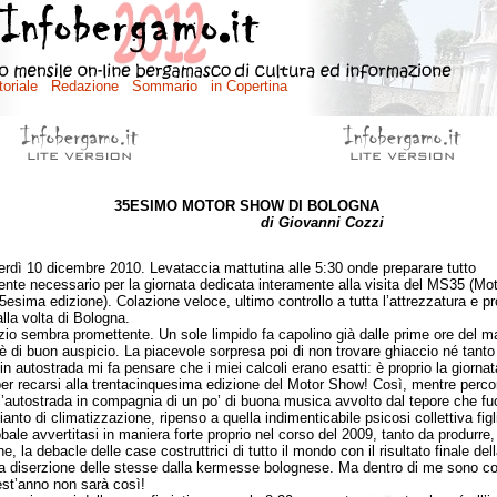
35ESIMO MOTOR SHOW DI BOLOGNA
di Giovanni Cozzi
 10 dicembre 2010. Levataccia mattutina alle 5:30 onde preparare tutto
rente necessario per la giornata dedicata interamente alla visita del MS35 (Mo
esima edizione). Colazione veloce, ultimo controllo a tutta l’attrezzatura e pr
alla volta di Bologna.
o sembra promettente. Un sole limpido fa capolino già dalle prime ore del ma
è di buon auspicio. La piacevole sorpresa poi di non trovare ghiaccio né tant
 in autostrada mi fa pensare che i miei calcoli erano esatti: è proprio la giornat
per recarsi alla trentacinquesima edizione del Motor Show! Così, mentre perco
l’autostrada in compagnia di un po’ di buona musica avvolto dal tepore che fu
ianto di climatizzazione, ripenso a quella indimenticabile psicosi collettiva figl
obale avvertitasi in maniera forte proprio nel corso del 2009, tanto da produrre,
e, la debacle delle case costruttrici di tutto il mondo con il risultato finale dell
a diserzione delle stesse dalla kermesse bolognese. Ma dentro di me sono co
st’anno non sarà così!