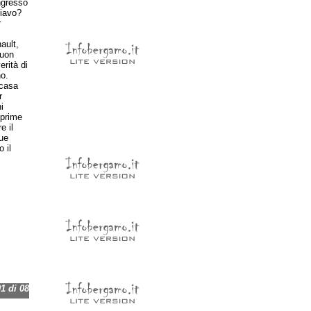
ngresso
liavo?
r
ault,
buon
erità di
o.
 casa
r
i
 prime
e il
due
 il
 di 08