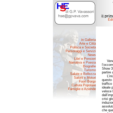
Venerdì
l’occor
Show 35
partire 
L’inizi
questo 
traffico
ideale 
veloce 
dall’imp
crisi gl
induzion
assolut
che que