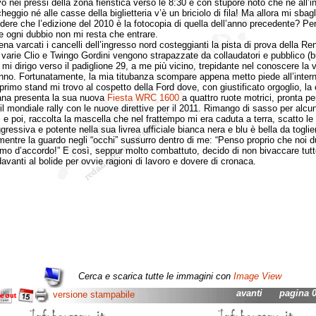
nei pressi della zona fieristica verso le 8:30 e con stupore noto che né all’i
heggio né alle casse della biglietteria v’è un briciolo di fila! Ma allora mi sbag
dere che l’edizione del 2010 è la fotocopia di quella dell’anno precedente? Pe
e ogni dubbio non mi resta che entrare.
varcati i cancelli dell’ingresso nord costeggianti la pista di prova della Ren
 varie Clio e Twingo Gordini vengono strapazzate da collaudatori e pubblico (
mi dirigo verso il padiglione 29, a me più vicino, trepidante nel conoscere la v
nno. Fortunatamente, la mia titubanza scompare appena metto piede all’intern
mo stand mi trovo al cospetto della Ford dove, con giustificato orgoglio, la
na presenta la sua nuova
Fiesta WRC 1600
a quattro ruote motrici, pronta pe
 il mondiale rally con le nuove direttive per il 2011. Rimango di sasso per alcun
 e poi, raccolta la mascella che nel frattempo mi era caduta a terra, scatto le
gressiva e potente nella sua livrea ufficiale bianca nera e blu è bella da toglier
 mentre la guardo negli “occhi” sussurro dentro di me: “Penso proprio che noi 
o d’accordo!” E così, seppur molto combattuto, decido di non bivaccare tutto
davanti al bolide per ovvie ragioni di lavoro e dovere di cronaca.
Cerca e scarica tutte le immagini con
Image View
avanti
pagina 01
versione stampabile