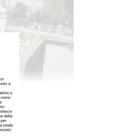
tor
onto a
ttino e
o meno
a
rro
oriesce
ia della
 per
a totale
nvinto