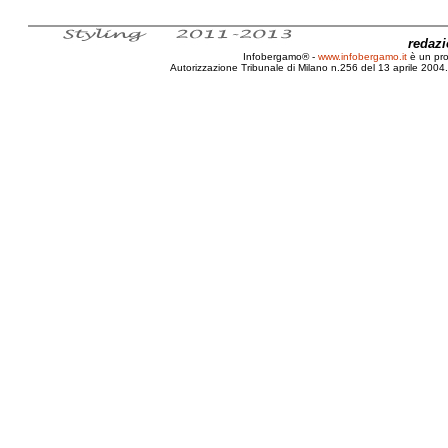
redaz
Infobergamo® -
www.infobergamo.it
è un pr
Autorizzazione Tribunale di Milano n.256 del 13 aprile 2004. 
Minicar, Veicoli, Quadricicli, Normativa, Caratteri