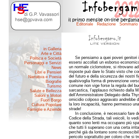
Se pensiamo a quei poveri genitori i qu
essersi accollati un esborso economico 
un normale ciclomotore, si ritrovano a
risposte può dare lo Stato visto che c
del futuro e della sicurezza dei nostri f
qualsivoglia forma di prevenzione verso
comune non vige forse la regola del buo
sarcastica, l’applauso richiesto dalla M
dell’Amministratore Delegato della Th
omicidio colposo aggravato andrebbe di
la loro incapacità, hanno permesso una 
strade!
In conclusione, è necessario fare delle
Codice della Strada, tali veicoli, lo ved
quanto sono lenti ma occupano più spazi
che tutti li superano con una certa irrit
perché già da lontano sono riconoscibil
pericolo soprattutto per coloro che si t