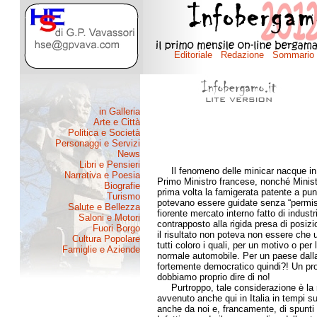
di Giovanni 
Il fenomeno delle minicar nacque in Fra
Primo Ministro francese, nonché Ministr
prima volta la famigerata patente a punti
potevano essere guidate senza “permise 
fiorente mercato interno fatto di ind
contrapposto alla rigida presa di posiz
il risultato non poteva non essere che u
tutti coloro i quali, per un motivo o pe
normale automobile. Per un paese dall
fortemente democratico quindi?! Un prodot
dobbiamo proprio dire di no!
Purtroppo, tale considerazione è la ris
avvenuto anche qui in Italia in tempi su
anche da noi e, francamente, di spunti p