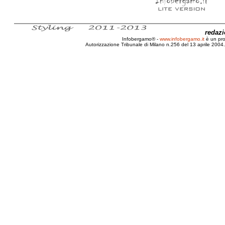
redaz
Infobergamo® -
www.infobergamo.it
è un pr
Autorizzazione Tribunale di Milano n.256 del 13 aprile 2004. 
Minicar, Veicoli, Quadricicli, Normativa, Caratteri