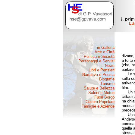
divano, 
a torto
(che, p
parlare
Le spet
sulla se
arrivan
film.
Un nuov
cittadin
ha chia
meccani
precede
Una cop
Anderso
comica.
quella a
stessa 