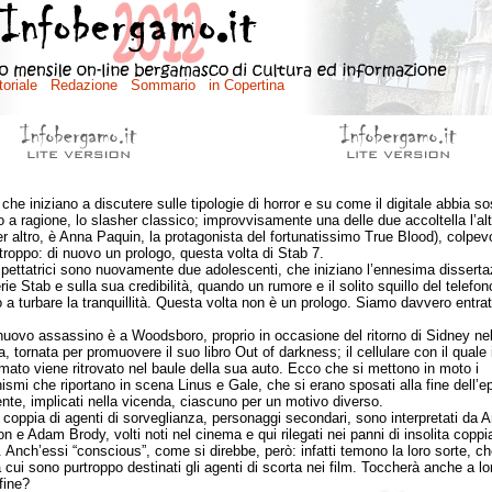
che iniziano a discutere sulle tipologie di horror e su come il digitale abbia sos
 o a ragione, lo slasher classico; improvvisamente una delle due accoltella l’alt
er altro, è Anna Paquin, la protagonista del fortunatissimo True Blood), colpevo
 troppo: di nuovo un prologo, questa volta di Stab 7.
tatrici sono nuovamente due adolescenti, che iniziano l’ennesima disserta
rie Stab e sulla sua credibilità, quando un rumore e il solito squillo del telefon
o a turbare la tranquillità. Questa volta non è un prologo. Siamo davvero entrat
o assassino è a Woodsboro, proprio in occasione del ritorno di Sidney nel
a, tornata per promuovere il suo libro Out of darkness; il cellulare con il quale il
mato viene ritrovato nel baule della sua auto. Ecco che si mettono in moto i
smi che riportano in scena Linus e Gale, che si erano sposati alla fine dell’e
nte, implicati nella vicenda, ciascuno per un motivo diverso.
pia di agenti di sorveglianza, personaggi secondari, sono interpretati da 
n e Adam Brody, volti noti nel cinema e qui rilegati nei panni di insolita coppi
 Anch’essi “conscious”, come si direbbe, però: infatti temono la loro sorte, ch
 cui sono purtroppo destinati gli agenti di scorta nei film. Toccherà anche a lo
fine?