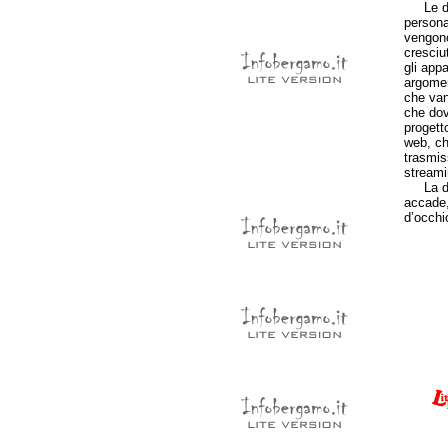
Le dina
persona
vengono
cresciu
gli appa
argomen
che van
che dov
progetto
web, ch
trasmiss
streami
La dime
accade,
d’occhio