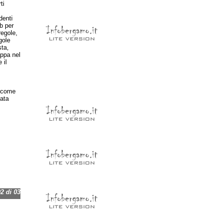
ti
denti
b per
regole,
gole
sta,
appa nel
 il
 come
zata
 di 03