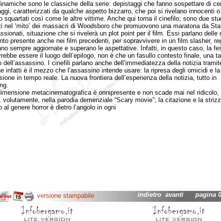
miche sono le classiche della serie: depistaggi che fanno sospettare di cer
ggi, caratterizzati da qualche aspetto bizzarro, che poi si rivelano innocenti o
 squartati così come le altre vittime. Anche qui torna il cinefilo; sono due stu
ti nel ‘mito’ dei massacri di Woodsboro che promuovono una maratona da Sta
ssionati, situazione che si rivelerà un plot point per il film. Essi parlano delle 
to presente anche nei film precedenti, per sopravvivere in un film slasher, re
no sempre aggiornate e superano le aspettative. Infatti, in questo caso, la fe
rebbe essere il luogo dell’epilogo, non è che un fasullo contesto finale, una t
 dell’assassino. I cinefili parlano anche dell’immediatezza della notizia tramite
e infatti è il mezzo che l’assassino intende usare: la ripresa degli omicidi e la
ione in tempo reale. La nuova frontiera dell’esperienza della notizia, tutto in
ng.
nsione metacinematografica è onnipresente e non scade mai nel ridicolo,
 volutamente, nella parodia demenziale “Scary movie”; la citazione e la striz
 al genere horror è dietro l’angolo in ogni
indietro
avanti
pagina 02
versione stampabile