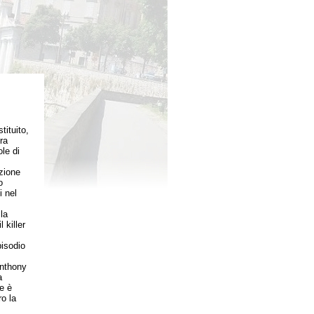
tituito,
ra
le di
zione
o
i nel
la
 killer
pisodio
Anthony
a
e è
ro la