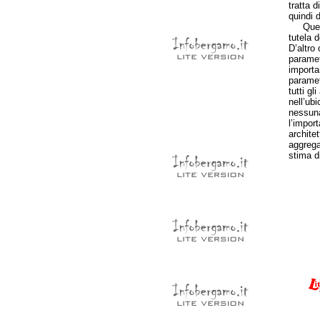
tratta d
quindi d
Questo 
tutela 
D’altro
paramet
importa
paramet
tutti gl
nell’ub
nessuna
l’impor
architet
aggrega
stima d