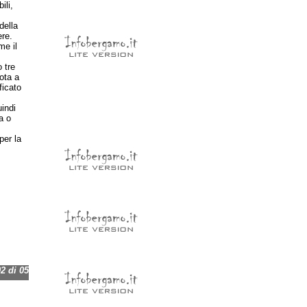
ili,
della
re.
me il
 tre
ota a
ficato
indi
a o
per la
 di 05