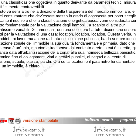
i una classificazione oggettiva in quanto derivante da parametri tecnici misurab
ifficilmente controvertibili.
va senz’altro nella direzione della trasparenza del mercato immobiliare, e 
del consumatore che dev’essere messo in grado di conoscere per poter sceglie
 canto il rischio è che la classificazione energetica possa venir considerata co
ro fondamentale per la valutazione degli immobili, a scapito di altre pur
ntissime variabili. Gli americani, con una delle loro battute, dicono che ci sono
ri per la valutazione di una casa: location, location, location. Questa verità, n
i addetti ai lavori ma anche radicata nell’opinione pubblica, ha da sempre identi
icazione zonale dell’immobile la sua qualità fondamentale e primaria, dato che
 casa è un'isola, ma vive e trae senso dal contesto a rete in cui è inserita, qu
tanza data all’urbanizzazione della zona, alla sua intrinseca bellezza paesistic
tonica fino ai collegamenti viari e servizi pubblici, ai negozi e ai centri di
zione, scuole, piazze, parchi. Ora se la location è il parametro fondamentale 
i un immobile, è chiaro
indietro
avanti
pagina 02
versione stampabile