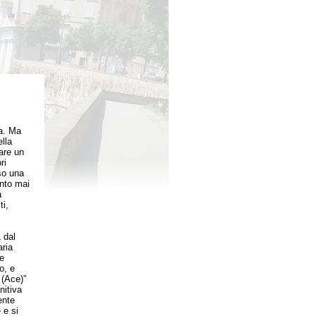
ma. Ma
lla
are un
ri
so una
anto mai
a
ti,
 dal
aria
e
o, e
 (Ace)”
nitiva
ente
 e si