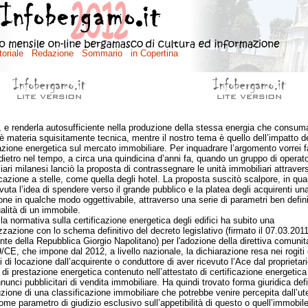
, e renderla autosufficiente nella produzione della stessa energia che consu
è materia squisitamente tecnica, mentre il nostro tema è quello dell’impatto de
cazione energetica sul mercato immobiliare. Per inquadrare l’argomento vorrei f
ndietro nel tempo, a circa una quindicina d’anni fa, quando un gruppo di operato
iari milanesi lanciò la proposta di contrassegnare le unità immobiliari attraver
icazione a stelle, come quella degli hotel. La proposta suscitò scalpore, in qu
vuta l’idea di spendere verso il grande pubblico e la platea degli acquirenti un
ione in qualche modo oggettivabile, attraverso una serie di parametri ben defini
alità di un immobile.
normativa sulla certificazione energetica degli edifici ha subito una
izzazione con lo schema definitivo del decreto legislativo (firmato il 07.03.2011
nte della Repubblica Giorgio Napolitano) per l'adozione della direttiva comunit
/CE, che impone dal 2012, a livello nazionale, la dichiarazione resa nei rogiti 
i di locazione dall’acquirente o conduttore di aver ricevuto l’Ace dal proprietari
e di prestazione energetica contenuto nell’attestato di certificazione energetica
nunci pubblicitari di vendita immobiliare. Ha quindi trovato forma giuridica defi
duzione di una classificazione immobiliare che potrebbe venire percepita dall’ut
come parametro di giudizio esclusivo sull’appetibilità di questo o quell’immobile