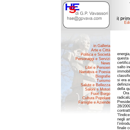
energia
questa 
certifi
salto i
immobil
classif
si era a
definiz
della qu
Ora la 
radical
Preside
28/2009
contratt
“l'indic
negli an
l’intro
finale 