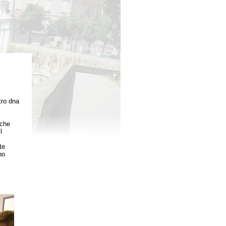
tro dna
nche
l
te
no