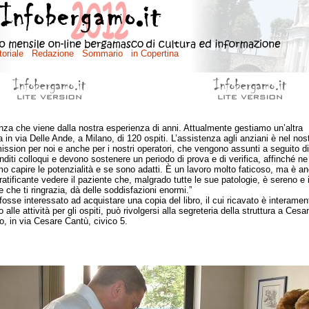
nza che viene dalla nostra esperienza di anni. Attualmente gestiamo un’altra
a in via Delle Ande, a Milano, di 120 ospiti. L’assistenza agli anziani è nel nos
ission per noi e anche per i nostri operatori, che vengono assunti a seguito di
nditi colloqui e devono sostenere un periodo di prova e di verifica, affinché ne
o capire le potenzialità e se sono adatti. È un lavoro molto faticoso, ma è a
ratificante vedere il paziente che, malgrado tutte le sue patologie, è sereno e i
e che ti ringrazia, dà delle soddisfazioni enormi.”
se interessato ad acquistare una copia del libro, il cui ricavato è interamen
 alle attività per gli ospiti, può rivolgersi alla segreteria della struttura a Cesa
, in via Cesare Cantù, civico 5.