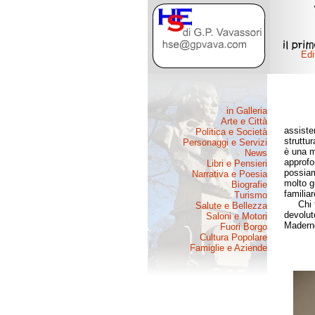
assiste
struttur
è una m
approfo
possiam
molto g
familiar
Chi fos
devoluto
Maderno