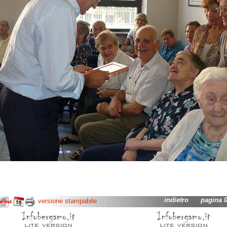
indietro
pagina 02
versione stampabile