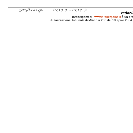
redaz
Infobergamo® -
www.infobergamo.it
è un pr
Autorizzazione Tribunale di Milano n.256 del 13 aprile 2004. 
Lettera, Direttore, Let’s Bonu