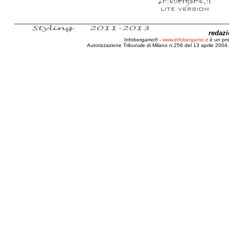
redaz
Infobergamo® -
www.infobergamo.it
è un pr
Autorizzazione Tribunale di Milano n.256 del 13 aprile 2004. 
Milano, Fieramilanocity, Fa' la cosa giusta, 2011, 