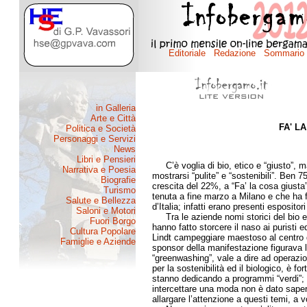
FA' L
di Maria
C’è voglia di bio, etico e “giusto”, m
mostrarsi “pulite” e “sostenibili”. Ben 75
crescita del 22%, a “Fa’ la cosa giusta”
tenuta a fine marzo a Milano e che ha f
d’Italia; infatti erano presenti espositori
Tra le aziende nomi storici del bio e 
hanno fatto storcere il naso ai puristi e
Lindt campeggiare maestoso al centro d
sponsor della manifestazione figurava l
“greenwashing”, vale a dire ad operazio
per la sostenibilità ed il biologico, è f
stanno dedicando a programmi “verdi”; se 
intercettare una moda non è dato sape
allargare l’attenzione a questi temi, a v