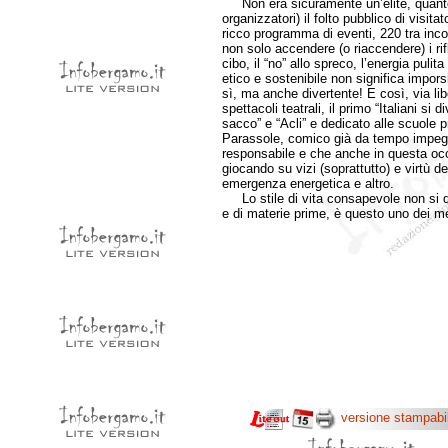
Non era sicuramente un’elite, quanto
organizzatori) il folto pubblico di visit
ricco programma di eventi, 220 tra incont
non solo accendere (o riaccendere) i rifl
cibo, il “no” allo spreco, l’energia pul
etico e sostenibile non significa impor
sì, ma anche divertente! E così, via libe
spettacoli teatrali, il primo “Italiani si
sacco” e “Acli” e dedicato alle scuole p
Parassole, comico già da tempo impegna
responsabile e che anche in questa occa
giocando su vizi (soprattutto) e virtù d
emergenza energetica e altro.
Lo stile di vita consapevole non si dev
e di materie prime, è questo uno dei me
versione stampabi