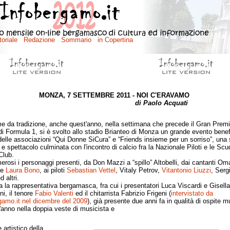
MONZA, 7 SETTEMBRE 2011 - NOI C'ERAVAMO
di Paolo Acquati
 tradizione, anche quest'anno, nella settimana che precede il Gran Prem
a di Formula 1, si è svolto allo stadio Brianteo di Monza un grande evento bene
delle associazioni “Qui Donne SiCura” e “Friends insieme per un sorriso”, una 
 e spettacolo culminata con l'incontro di calcio fra la Nazionale Piloti e le Scu
Club.
i i personaggi presenti, da Don Mazzi a “spillo” Altobelli, dai cantanti Om
 e
Laura Bono
, ai piloti
Sebastian Vettel
, Vitaly Petrov,
Vitantonio Liuzzi
, Serg
 altri.
a rappresentativa bergamasca, fra cui i presentatori Luca Viscardi e Gisella
i, il tenore
Fabio Valenti
ed il chitarrista Fabrizio Frigeni (
intervistato da
gamo.it nel dicembre del 2009
), già presente due anni fa in qualità di ospite m
'anno nella doppia veste di musicista e
e artistico della