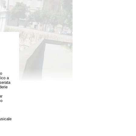
io
fico a
serata
derie
ar
io
usicale