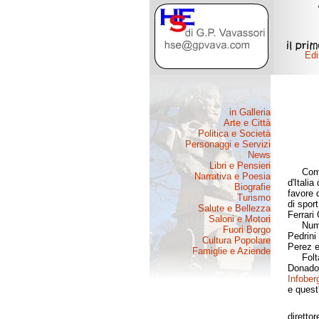
Come da
d'Itali
favore 
di sport
Ferrari 
Numeros
Pedrini
Perez ed
Folta l
Donadon
Infober
e quest
direttor