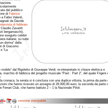
tazione.
olarmente
ata dal pubblico
ione di
Fabrizio
 a Fabio Valenti,
agnati da Davide
intervista di febbraio
 Claudio Zavaritt
sti bergamaschi),
no eseguito celebri
pera italiane; su tutte
sun dorma” dalla
ot di Giacomo
 e “La
 mobile” dal Rigoletto di Giuseppe Verdi, re-interpretate in chiave elettrica e
, marchio di fabbrica del progetto musicale “Past : Part 2”, del quale Frigeni 
.
cronaca, la serata si è conclusa con una duplice vittoria, la prima da parte 
zioni che hanno ricevuto un assegno di 28.000,00 euro; la seconda da parte d
e Ferrari Club, che hanno battuto 2 – 1 la Nazionale Piloti.
versione stampabile