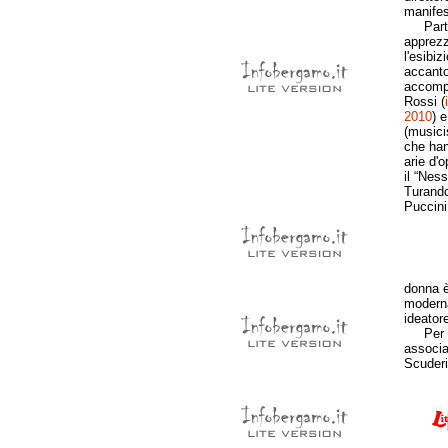
manifes
Partic
apprezz
l'esibiz
accanto
accomp
Rossi (
2010
) e
(musici
che han
arie d'o
il “Nes
Turand
Puccini
donna è
moderna
ideatore
Per la 
associa
Scuderi