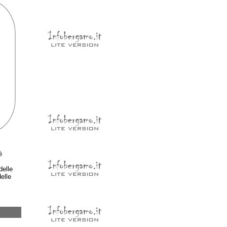
è
delle
elle