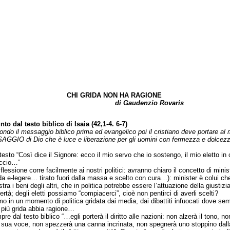
CHI GRIDA NON HA RAGIONE
di Gaudenzio Rovaris
to dal testo biblico di Isaia (42,1-4. 6-7)
ndo il messaggio biblico prima ed evangelico poi il cristiano deve portare al
AGGIO di Dio che è luce e liberazione per gli uomini con fermezza e dolcezz
to “Così dice il Signore: ecco il mio servo che io sostengo, il mio eletto in 
ccio…”
essione corre facilmente ai nostri politici: avranno chiaro il concetto di minist
(da e-legere… tirato fuori dalla massa e scelto con cura…): minister è colui ch
ra i beni degli altri, che in politica potrebbe essere l’attuazione della giustizi
bertà; degli eletti possiamo “compiacerci”, cioè non pentirci di averli scelti?
n un momento di politica gridata dai media, dai dibattiti infuocati dove se
 più grida abbia ragione…
dal testo biblico “…egli porterà il diritto alle nazioni: non alzerà il tono, no
a sua voce, non spezzerà una canna incrinata, non spegnerà uno stoppino dall