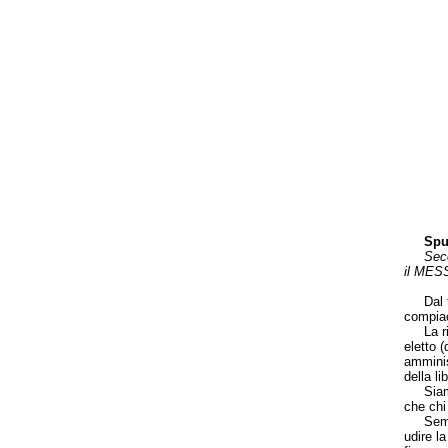
Spun
Seco
il MESS
Dal tes
compia
La rifl
eletto 
amminist
della li
Siamo i
che chi
Sempre 
udire l