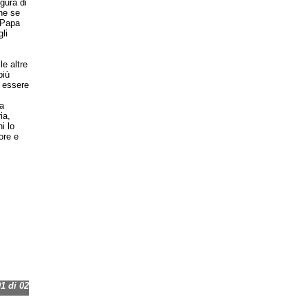
gura di
che se
l Papa
li
le altre
più
o essere
a
ia,
i lo
ore e
 di 02