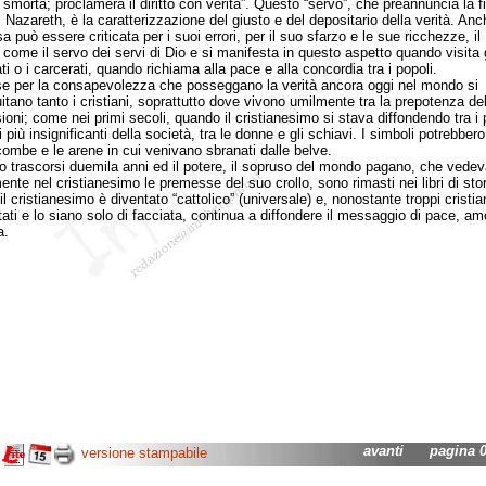
smorta; proclamerà il diritto con verità”. Questo “servo”, che preannuncia la fi
 Nazareth, è la caratterizzazione del giusto e del depositario della verità. An
a può essere criticata per i suoi errori, per il suo sfarzo e le sue ricchezze, i
a come il servo dei servi di Dio e si manifesta in questo aspetto quando visita g
i o i carcerati, quando richiama alla pace e alla concordia tra i popoli.
er la consapevolezza che posseggano la verità ancora oggi nel mondo si
itano tanto i cristiani, soprattutto dove vivono umilmente tra la prepotenza del
ioni; come nei primi secoli, quando il cristianesimo si stava diffondendo tra i 
i più insignificanti della società, tra le donne e gli schiavi. I simboli potrebber
combe e le arene in cui venivano sbranati dalle belve.
ascorsi duemila anni ed il potere, il sopruso del mondo pagano, che vedev
ente nel cristianesimo le premesse del suo crollo, sono rimasti nei libri di stor
l cristianesimo è diventato “cattolico” (universale) e, nonostante troppi cristian
tati e lo siano solo di facciata, continua a diffondere il messaggio di pace, am
a.
avanti
pagina 01
versione stampabile