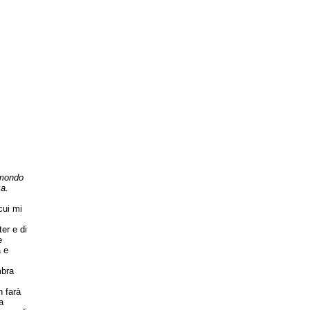
 mondo
a.
cui mi
er e di
e
a e
mbra
n farà
a