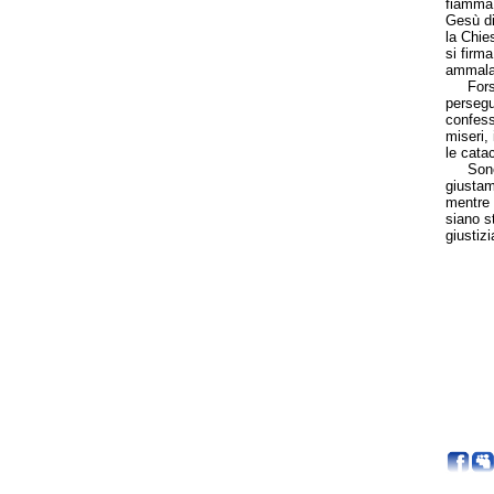
fiamma 
Gesù di
la Chies
si firm
ammalat
Forse p
persegu
confess
miseri, 
le cata
Sono tr
giustam
mentre i
siano s
giustizi