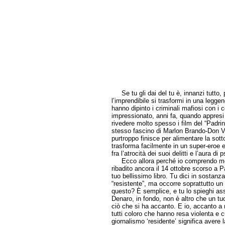
Se tu gli dai del tu è, innanzi tutto,
l’imprendibile si trasformi in una leg
hanno dipinto i criminali mafiosi con i 
impressionato, anni fa, quando appres
rivedere molto spesso i film del “Padr
stesso fascino di Marlon Brando-Don Vi
purtroppo finisce per alimentare la sot
trasforma facilmente in un super-eroe e
fra l’atrocità dei suoi delitti e l’aura d
Ecco allora perché io comprendo molto
ribadito ancora il 14 ottobre scorso a P
tuo bellissimo libro. Tu dici in sostanz
“resistente”, ma occorre soprattutto un
questo? È semplice, e tu lo spieghi a
Denaro, in fondo, non è altro che un tu
ciò che si ha accanto. E io, accanto a
tutti coloro che hanno resa violenta e c
giornalismo ‘residente’ significa avere 