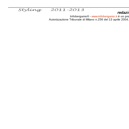
redaz
Infobergamo® -
www.infobergamo.it
è un pr
Autorizzazione Tribunale di Milano n.256 del 13 aprile 2004. 
Recensione, Libro, L'Invisibile, Giacomo, Di Giro