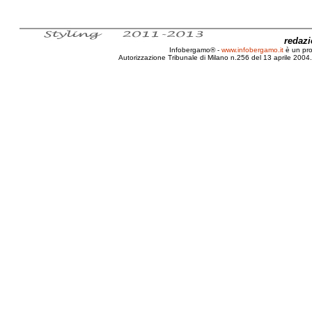
redaz
Infobergamo® -
www.infobergamo.it
è un pr
Autorizzazione Tribunale di Milano n.256 del 13 aprile 2004. 
Recensione, Apocalisse, 2012, Lawrence E. Joseph, Pr