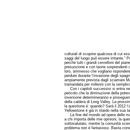
culturali di scoprire qualcosa di cui ess
saggi del luogo può essere irritante.” Pe
perché tutti i grandi cervelloni del pia
presunzione e con teorie sorprendenti 
loro, ammesso che vogliano rispondere,
perdute durante l’invasione degli spagn
ampiamente prevista dagli sciamani May
tramandata per millenni con la semplic
Con i capitoli successivi si entra nel 
pericolo che la diminuzione della pote
inversione determineranno e proseguen
della caldera di Long Valley. La prossi
la questione è: quando? Sarà il 2012 l’
Yellowstone è già in ritardo nella sua t
La fine del mondo ad opera delle macch
a chi importa delle mie opinioni, la qu
sottovalutato, mentre la comunità scien
problema non è fantasioso. Basta consid