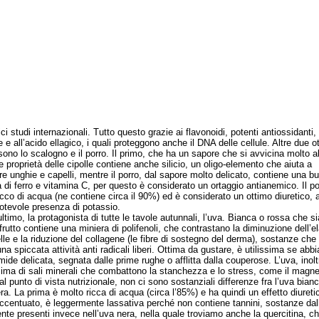
ci studi internazionali. Tutto questo grazie ai flavonoidi, potenti antiossidanti, 
 e all’acido ellagico, i quali proteggono anche il DNA delle cellule. Altre due o
sono lo scalogno e il porro. Il primo, che ha un sapore che si avvicina molto all
le proprietà delle cipolle contiene anche silicio, un oligo-elemento che aiuta a
are unghie e capelli, mentre il porro, dal sapore molto delicato, contiene una b
à di ferro e vitamina C, per questo è considerato un ortaggio antianemico. Il po
icco di acqua (ne contiene circa il 90%) ed è considerato un ottimo diuretico,
notevole presenza di potassio.
mo, la protagonista di tutte le tavole autunnali, l’uva. Bianca o rossa che si
rutto contiene una miniera di polifenoli, che contrastano la diminuzione dell’el
elle e la riduzione del collagene (le fibre di sostegno del derma), sostanze ch
na spiccata attività anti radicali liberi. Ottima da gustare, è utilissima se abb
mide delicata, segnata dalle prime rughe o afflitta dalla couperose. L’uva, inolt
sima di sali minerali che combattono la stanchezza e lo stress, come il magnes
al punto di vista nutrizionale, non ci sono sostanziali differenze fra l’uva bian
era. La prima è molto ricca di acqua (circa l’85%) e ha quindi un effetto diureti
ccentuato, è leggermente lassativa perché non contiene tannini, sostanze dall
ente presenti invece nell’uva nera, nella quale troviamo anche la quercitina, ch