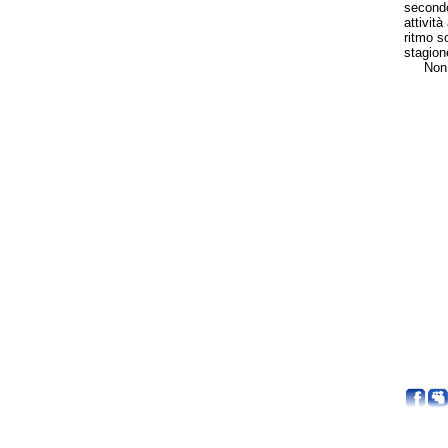
secondo
attivit
ritmo s
stagion
Non sar