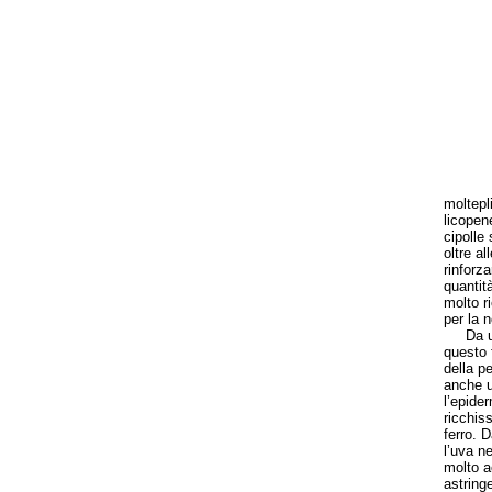
moltepli
licopene
cipolle 
oltre al
rinforz
quantit
molto r
per la 
Da ulti
questo f
della p
anche u
l’epider
ricchis
ferro. D
l’uva n
molto a
astring