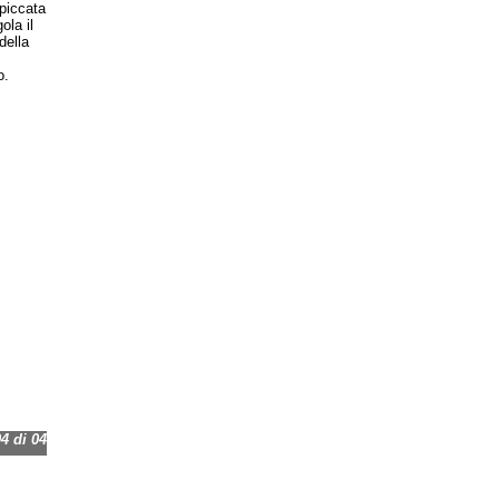
spiccata
ola il
della
o.
 di 04