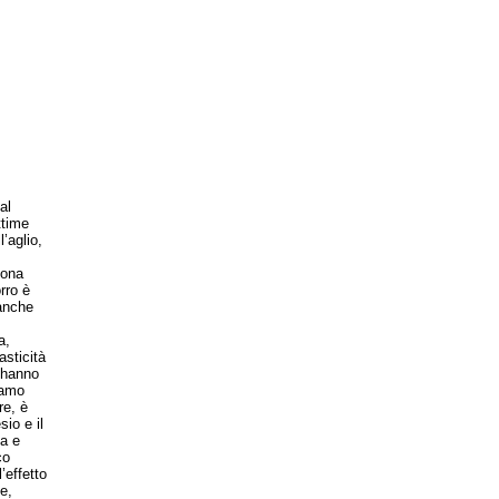
al
ttime
’aglio,
uona
rro è
 anche
a,
asticità
e hanno
iamo
re, è
io e il
ca e
co
’effetto
e,