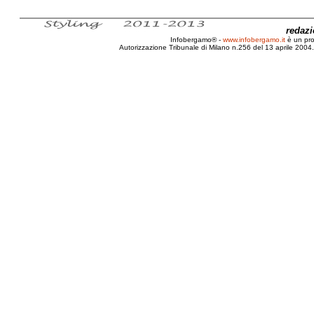
redaz
Infobergamo® -
www.infobergamo.it
è un pr
Autorizzazione Tribunale di Milano n.256 del 13 aprile 2004. 
Bergamo, Viabilità, TomTom, Classifica, Tr