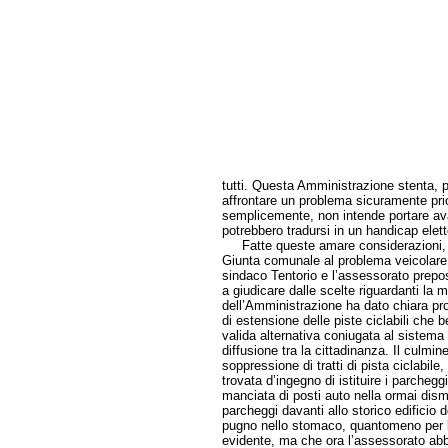
tutti. Questa Amministrazione stenta, p
affrontare un problema sicuramente priori
semplicemente, non intende portare ava
potrebbero tradursi in un handicap elet
Fatte queste amare considerazioni, oc
Giunta comunale al problema veicolare a
sindaco Tentorio e l’assessorato prepos
a giudicare dalle scelte riguardanti la mo
dell’Amministrazione ha dato chiara pro
di estensione delle piste ciclabili ch
valida alternativa coniugata al sistema
diffusione tra la cittadinanza. Il culmi
soppressione di tratti di pista ciclabil
trovata d’ingegno di istituire i parcheg
manciata di posti auto nella ormai dism
parcheggi davanti allo storico edificio
pugno nello stomaco, quantomeno per bu
evidente, ma che ora l’assessorato abbia