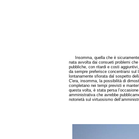
Insomma, quella che è sicuramente 
nata avvolta dai consueti problemi ch
pubbliche, con ritardi e costi aggiuntiv
da sempre preferisce concentrarsi sul 
lontanamente sfiorata dal sospetto dell
C'era, insomma, la possibilità di dimos
completano nei tempi previsti e manteng
questa volta, è stata persa l’occasion
amministrativa che avrebbe pubblicamen
notorietà sul virtuosismo dell’amministr