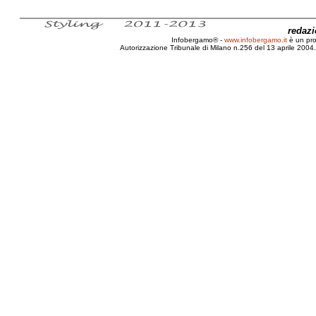
redaz
Infobergamo® -
www.infobergamo.it
è un pr
Autorizzazione Tribunale di Milano n.256 del 13 aprile 2004. 
Bergamo, Ritardo, Costi, Cause, Apertura,