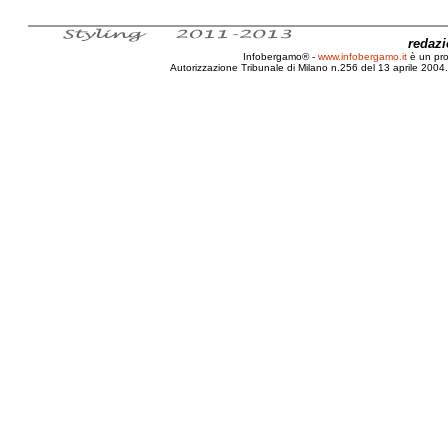
redaz
Infobergamo® -
www.infobergamo.it
è un pr
Autorizzazione Tribunale di Milano n.256 del 13 aprile 2004. 
Bergamo, Infrastrutture, Economia, Sviluppo, Territ