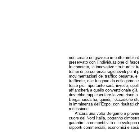
non creare un gravoso impatto ambiental
preservato con l’individuazione di fasce d
In concreto, le innovative strutture si 
tempi di percorrenza ragionevoli per il 
movimentazioni del traffico pesante, e 
trafficate, che fungono da collegamento 
forse più importante sarà, invece, quell
affiancherà a quello convenzionale già 
dovrebbe rappresentare la vera risorsa
Bergamasca ha, quindi, l’occasione stori
in imminenza dell’Expo, con risultati ch
recessione.
Ancora una volta Bergamo e provincia,
cuore del Nord Italia, potranno dimostra
garantire la competitività e lo sviluppo 
rapporti commerciali, economici e socia