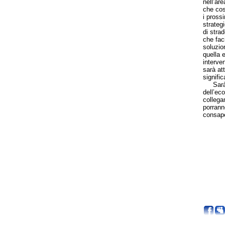
nell’ar
che cos
i pross
strategi
di strad
che fac
soluzion
quella 
interve
sarà att
signifi
Sarà pi
dell’ec
collega
porrann
consape