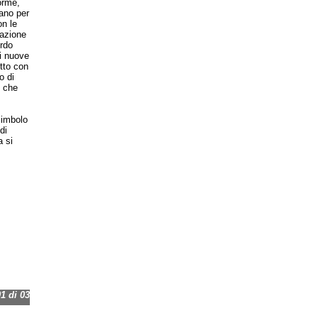
orme,
bano per
on le
zazione
ordo
di nuove
utto con
o di
, che
simbolo
di
a si
 di 03