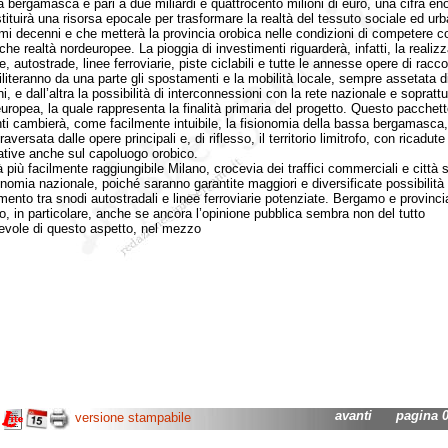
ea bergamasca è pari a due miliardi e quattrocento milioni di euro, una cifra en
tituirà una risorsa epocale per trasformare la realtà del tessuto sociale ed ur
imi decenni e che metterà la provincia orobica nelle condizioni di competere c
che realtà nordeuropee. La pioggia di investimenti riguarderà, infatti, la realiz
e, autostrade, linee ferroviarie, piste ciclabili e tutte le annesse opere di racc
iliteranno da una parte gli spostamenti e la mobilità locale, sempre assetata 
i, e dall’altra la possibilità di interconnessioni con la rete nazionale e sopratt
europea, la quale rappresenta la finalità primaria del progetto. Questo pacchett
nti cambierà, come facilmente intuibile, la fisionomia della bassa bergamasca
raversata dalle opere principali e, di riflesso, il territorio limitrofo, con ricadute
cative anche sul capoluogo orobico.
ù facilmente raggiungibile Milano, crocevia dei traffici commerciali e città 
onomia nazionale, poiché saranno garantite maggiori e diversificate possibilità 
mento tra snodi autostradali e linee ferroviarie potenziate. Bergamo e provinci
o, in particolare, anche se ancora l’opinione pubblica sembra non del tutto
vole di questo aspetto, nel mezzo
avanti
pagina 01
versione stampabile