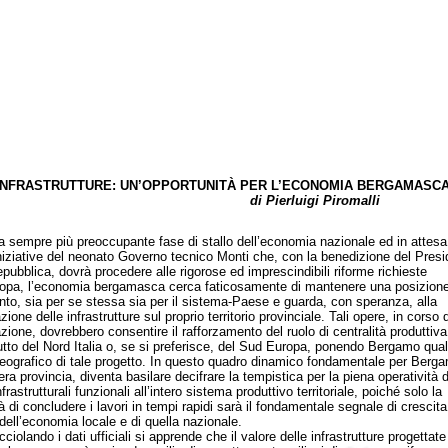
INFRASTRUTTURE: UN’OPPORTUNITÀ PER L’ECONOMIA BERGAMASC
di Pierluigi Piromalli
empre più preoccupante fase di stallo dell’economia nazionale ed in attesa 
niziative del neonato Governo tecnico Monti che, con la benedizione del Presi
epubblica, dovrà procedere alle rigorose ed imprescindibili riforme richieste
ropa, l’economia bergamasca cerca faticosamente di mantenere una posizione
ento, sia per se stessa sia per il sistema-Paese e guarda, con speranza, alla
zione delle infrastrutture sul proprio territorio provinciale. Tali opere, in corso d
zione, dovrebbero consentire il rafforzamento del ruolo di centralità produttiva
utto del Nord Italia o, se si preferisce, del Sud Europa, ponendo Bergamo qua
geografico di tale progetto. In questo quadro dinamico fondamentale per Berg
tera provincia, diventa basilare decifrare la tempistica per la piena operatività d
frastrutturali funzionali all’intero sistema produttivo territoriale, poiché solo la
 di concludere i lavori in tempi rapidi sarà il fondamentale segnale di crescita
 dell’economia locale e di quella nazionale.
lando i dati ufficiali si apprende che il valore delle infrastrutture progettate