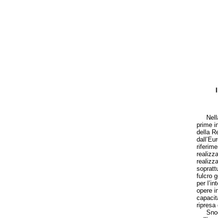
Nella s
prime i
della R
dall’Eu
riferim
realizza
realizza
sopratt
fulcro 
per l’in
opere in
capacità
ripresa
Snoccio