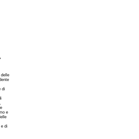
A
delle
dente
 di
i
,
le
amo e
elle
 e di