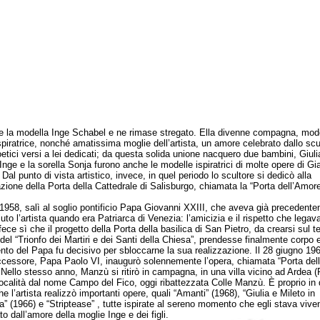
 la modella Inge Schabel e ne rimase stregato. Ella divenne compagna, mode
piratrice, nonché amatissima moglie dell’artista, un amore celebrato dallo scul
oetici versi a lei dedicati; da questa solida unione nacquero due bambini, Giuli
 Inge e la sorella Sonja furono anche le modelle ispiratrici di molte opere di G
al punto di vista artistico, invece, in quel periodo lo scultore si dedicò alla
azione della Porta della Cattedrale di Salisburgo, chiamata la “Porta dell’Amore
8, salì al soglio pontificio Papa Giovanni XXIII, che aveva già precedent
to l’artista quando era Patriarca di Venezia: l’amicizia e il rispetto che legav
ece sì che il progetto della Porta della basilica di San Pietro, da crearsi sul 
 del “Trionfo dei Martiri e dei Santi della Chiesa”, prendesse finalmente corpo 
vento del Papa fu decisivo per sbloccarne la sua realizzazione. Il 28 giugno 1964
cessore, Papa Paolo VI, inaugurò solennemente l’opera, chiamata “Porta del
 Nello stesso anno, Manzù si ritirò in campagna, in una villa vicino ad Ardea 
località dal nome Campo del Fico, oggi ribattezzata Colle Manzù. È proprio in
e l’artista realizzò importanti opere, quali “Amanti” (1968), “Giulia e Mileto in
a” (1966) e “Striptease” , tutte ispirate al sereno momento che egli stava vive
to dall’amore della moglie Inge e dei figli.