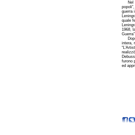
Nel 196
popoli”,
guerra 
Leningr
quale f
Leningra
1968, l
Guerra”
Dopo ci
intera, 
“L’Arti
realizz
Debussy
furono 
ed appr