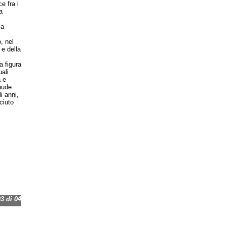
e fra i
a
la
, nel
e della
a figura
uali
a e
aude
i anni,
ciuto
 di 04