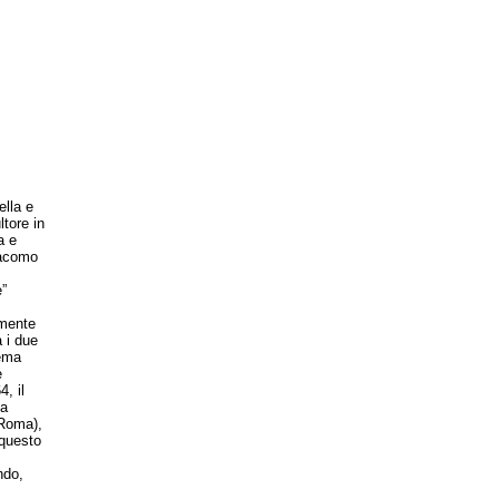
lla e
tore in
a e
iacomo
”
emente
a i due
tema
e
, il
la
(Roma),
 questo
ndo,