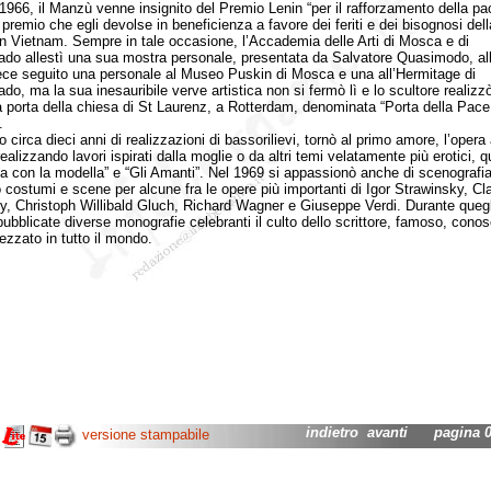
6, il Manzù venne insignito del Premio Lenin “per il rafforzamento della pac
 premio che egli devolse in beneficienza a favore dei feriti e dei bisognosi dell
in Vietnam. Sempre in tale occasione, l’Accademia delle Arti di Mosca e di
ado allestì una sua mostra personale, presentata da Salvatore Quasimodo, al
ece seguito una personale al Museo Puskin di Mosca e una all’Hermitage di
do, ma la sua inesauribile verve artistica non si fermò lì e lo scultore realizzò
a porta della chiesa di St Laurenz, a Rotterdam, denominata “Porta della Pace 
.
rca dieci anni di realizzazioni di bassorilievi, tornò al primo amore, l’opera 
realizzando lavori ispirati dalla moglie o da altri temi velatamente più erotici, q
sta con la modella” e “Gli Amanti”. Nel 1969 si appassionò anche di scenografi
ò costumi e scene per alcune fra le opere più importanti di Igor Strawinsky, Cl
, Christoph Willibald Gluch, Richard Wagner e Giuseppe Verdi. Durante quegl
pubblicate diverse monografie celebranti il culto dello scrittore, famoso, conos
ezzato in tutto il mondo.
indietro
avanti
pagina 03
versione stampabile