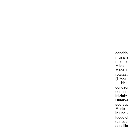
conobbe
musa is
molti p
Mileto.
Manzù. D
realizz
(1955).
Nel 195
conosciu
uomini f
iniziale
l’inter
suo suc
Morte”.
in una 
luogo ch
carrozz
concilia