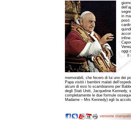
giorn
dell’a
segre
in ma
posò 
cardin
quind
accom
infin
Capov
Venez
oggi 
Il su
memorabili, che fecero di lui uno dei po
Papa visitò i bambini malati dell’ospe
alcuni di essi lo scambiarono per Babb
degli Stati Uniti, Jacqueline Kennedy, s
completamente le due formule ossequi
Madame – Mrs Kennedy) egli la accol
versione stampabi