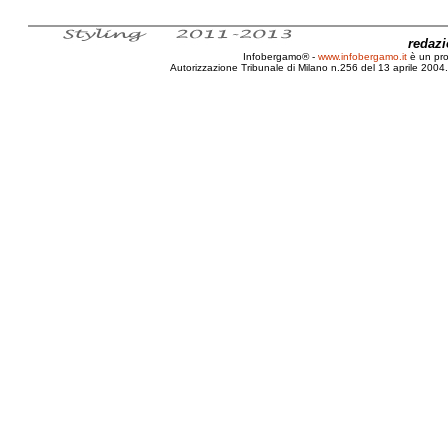
redaz
Infobergamo® -
www.infobergamo.it
è un pr
Autorizzazione Tribunale di Milano n.256 del 13 aprile 2004. 
Biografia, Papa, Giovanni XXIII, Ange