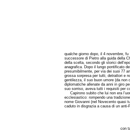
qualche giorno dopo, il 4 novembre, fu 
successore di Pietro alla guida della 
della scelta, secondo gli storici dell’e
anagrafica. Dopo il lungo pontificato d
presumibilmente, per via dei suoi 77 an
grossa sorpresa per tutti, detrattori e
gentilezza, il suo buon umore (da non
diplomatiche allenate da anni in giro pe
suo sorriso, aveva tutti i requisiti per 
Capirono subito che lui non era l’uom
ecclesiastico: rompendo una tradizione
nome Giovanni (nel Novecento quasi tutt
caduto in disgrazia a causa di un anti
con ta