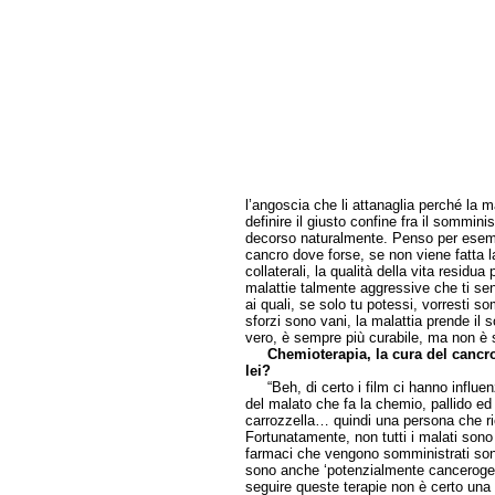
l’angoscia che li attanaglia perché la m
definire il giusto confine fra il sommini
decorso naturalmente. Penso per esemp
cancro dove forse, se non viene fatta la 
collaterali, la qualità della vita residu
malattie talmente aggressive che ti sent
ai quali, se solo tu potessi, vorresti s
sforzi sono vani, la malattia prende il 
vero, è sempre più curabile, ma non è
Chemioterapia, la cura del cancr
lei?
“Beh, di certo i film ci hanno influen
del malato che fa la chemio, pallido ed
carrozzella… quindi una persona che ric
Fortunatamente, non tutti i malati sono
farmaci che vengono somministrati sono
sono anche ‘potenzialmente cancerogen
seguire queste terapie non è certo un