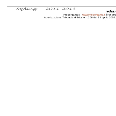
redaz
Infobergamo® -
www.infobergamo.it
è un pr
Autorizzazione Tribunale di Milano n.256 del 13 aprile 2004. 
Intervista, Dottoressa, Cristina, Teragni, Oncologo, F