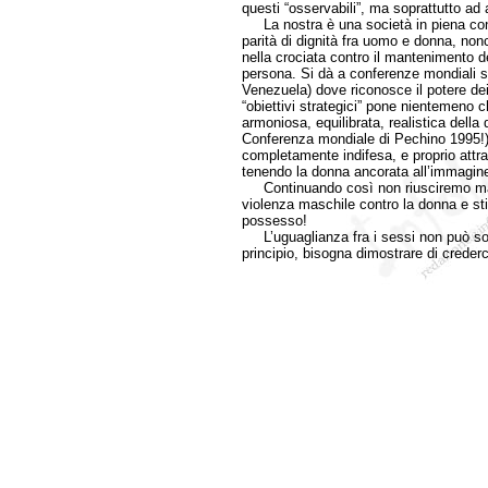
questi “osservabili”, ma soprattutto ad a
La nostra è una società in piena contr
parità di dignità fra uomo e donna, nonc
nella crociata contro il mantenimento de
persona. Si dà a conferenze mondiali su
Venezuela) dove riconosce il potere dei 
“obiettivi strategici” pone nientemeno 
armoniosa, equilibrata, realistica della 
Conferenza mondiale di Pechino 1995!). 
completamente indifesa, e proprio attrav
tenendo la donna ancorata all’immagine 
Continuando così non riusciremo mai 
violenza maschile contro la donna e s
possesso!
L’uguaglianza fra i sessi non può solo
principio, bisogna dimostrare di creder