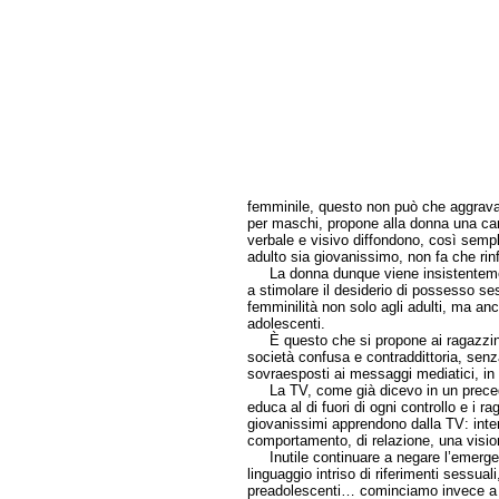
femminile, questo non può che aggrava
per maschi, propone alla donna una car
verbale e visivo diffondono, così sempl
adulto sia giovanissimo, non fa che rin
La donna dunque viene insistentemen
a stimolare il desiderio di possesso s
femminilità non solo agli adulti, ma anc
adolescenti.
È questo che si propone ai ragazzini
società confusa e contraddittoria, senza 
sovraesposti ai messaggi mediatici, in pa
La TV, come già dicevo in un precede
educa al di fuori di ogni controllo e i ra
giovanissimi apprendono dalla TV: interi
comportamento, di relazione, una vision
Inutile continuare a negare l’emergenz
linguaggio intriso di riferimenti sessuali
preadolescenti… cominciamo invece a ri