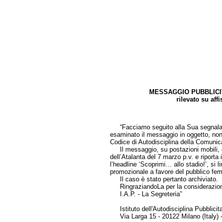
MESSAGGIO PUBBLICI
rilevato su aff
di Gi
“Facciamo seguito alla Sua segnalazio
esaminato il messaggio in oggetto, non 
Codice di Autodisciplina della Comuni
Il messaggio, su postazioni mobili, che
dell’Atalanta del 7 marzo p.v. e riport
l’headline ‘Scoprimi… allo stadio!’, si l
promozionale a favore del pubblico femm
Il caso è stato pertanto archiviato.
RingraziandoLa per la considerazione, 
I.A.P. - La Segreteria”
Istituto dell'Autodisciplina Pubblicit
Via Larga 15 - 20122 Milano (Italy) 