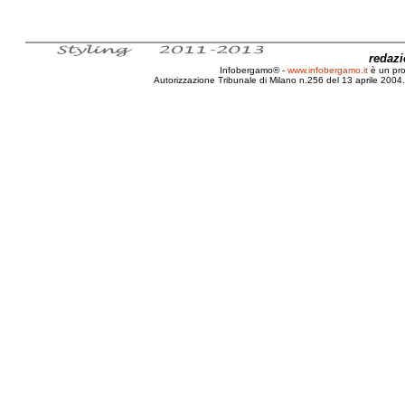
redaz
Infobergamo® -
www.infobergamo.it
è un pr
Autorizzazione Tribunale di Milano n.256 del 13 aprile 2004. 
Bergamo, Pubblicità, Autobus, Atalanta, Stadio, Giul